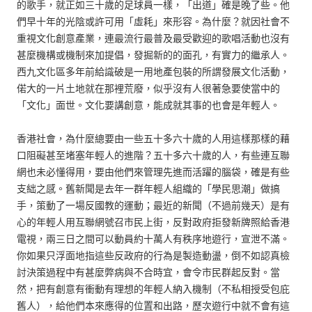
的歌手，就正如三十歲的足球員一樣，「出道」確是晚了些。他
們早十年的光陰或許可用「虛耗」來形容。為什麼？就因社會不
重視文化創意產業，連最流行最普及最受歡迎的歌唱活動也沒有
甚麼機構或機制來加提倡，發掘新的的面孔，有實力的繼承人。
西九文化區多年前給識破是一用地產包裝的所謂發展文化活動，
偌大的一片土地就在那裡荒廢，似乎沒有人很著急要使當中的
「文化」面世。文化要講創意，能成就其事的也會是年輕人。
香港社會，為什麼總要由一些五十多六十歲的人用這樣那樣的藉
口阻礙甚至堵塞年輕人的進階？五十多六十歲的人，有些連互聯
網也未必懂得用，要由他們來管理先進而活躍的腦袋，確是有些
支絀之感。舊新聞是去年一群年輕人組織的「學民思潮」做搞
手，策動了一場反國教的運動；最近的新聞（不過前幾天）是有
心的年輕人用互聯網號召市民上街，反對政府拒發新牌照給香港
電視，兩三日之間可以動員約十萬人有秩序地遊行，宣泄不滿。
你如果只浮面地指這些反政府的行為是製造動盪，倒不如認真檢
討決策過程中有甚麼弊病與不合時宜，會令市民群起反對。當
然，把有創意有衝動有理想的年輕人納入機制（不私相授受包庇
舊人），給他們本來應得的位置和出路，歷次遊行中就不會有這