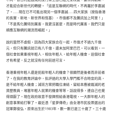
才能迎合新世代的轉變。「這是互聯網的時代，不再屬於李嘉誠
了。……現在已不可能出現另一個李嘉誠……四大家族（按指香港
的長實、新地、新世界和恆基），市值都不及騰訊加上阿里！」
「不是馬化騰特別厲害，我更沒甚麼，而是時代厲害，我們只是
順應互聯網的潮流而崛起。」
說的當然不虛假，因為四大家族合在一起，市值才不過九千億
元，但只有騰訊就已有八千億，還未加阿里巴巴。可以看到，一
個社會如果重視年輕人，相信年輕人，給年輕人機會，這個社會
才有希望，反之就沒有任何前途可言。
香港重視年輕人還是扼殺年輕人的機會？很顯然是後者而非前者
了。在我的教育評論中，批評過的大學入學門檻不合時宜的高，
是不給年輕人機會；減班方案把職位凍結，留給本應被裁減的老
資歷教員，堵塞年輕人就業的機會等等，話說得多，連自己也覺
得煩厭了。現在政府故意不發牌照給香港電視，一大群年輕人的
創意事業給打擊了。最近憑「星夢傳奇」由全港市民投票選出的
冠軍鄭俊弘，原來出生於1983年，數一數已是三十歲了。三十歲