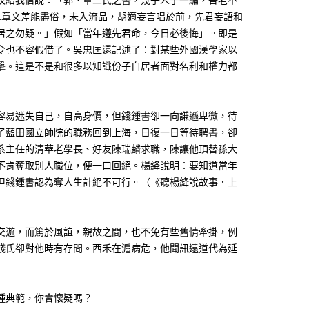
…章文差能盡俗，未入流品，胡適妄言唱於前，先君妄語和
居之勿疑。」假如「當年遵先君命，今日必後悔」。即是
令也不容假借了。吳忠匡還記述了：對某些外國漢學家以
擊。這是不是和很多以知識份子自居者面對名利和權力都
容易迷失自己，自高身價，但錢鍾書卻一向謙遜卑微，待
了藍田國立師院的職務回到上海，日復一日等待聘書，卻
系主任的清華老學長、好友陳瑞麟求職，陳讓他頂替孫大
不肯奪取別人職位，便一口回絕。楊絳說明：要知道當年
但錢鍾書認為奪人生計絕不可行。（《聽楊絳說故事．上
交遊，而篤於風誼，親故之間，也不免有些舊情牽掛，例
錢氏卻對他時有存問。西禾在滬病危，他聞訊遠道代為延
種典範，你會懷疑嗎？