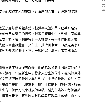
文
我
古今而啟迪未來的視野、有溫厚的人性、有深邃的學識、
敬業是最基礎的起步點。錢鍾書入讀清華，已甚有名氣，
年刻苦用功讀書的情況。錢鍾書留學牛津，和他一同就學
每次上課，腋下總是挾著一大摞書，有一匣匣的綫裝書，
後就去圖書館還書，又借上一批帶回宿舍。（說見吳學昭
這種對知識的嚮往，不是一般所謂「讀書」者完成所謂
懇認真態度絲毫沒有改變。他的老師吳宓十分欣賞他的博
書，這在一年級新生中是從來未發生過的事。後來他為外
《文藝復興時期歐洲文學》和《二十世紀歐洲小說》。兩
，講義全是他自己編寫的。據當年聽講的同學回憶，錢先
學生有一個西方文學發展的全貌。錢先生講課，每個論點
）這當然也不是某些所謂教授學者在教學上敷敷衍衍，沒
。