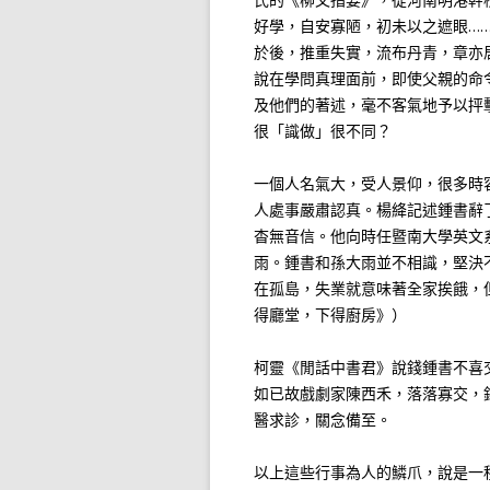
好學，自安寡陋，初未以之遮眼…
於後，推重失實，流布丹青，章亦
說在學問真理面前，即使父親的命
及他們的著述，毫不客氣地予以抨
很「識做」很不同？
一個人名氣大，受人景仰，很多時
人處事嚴肅認真。楊絳記述鍾書辭
杳無音信。他向時任暨南大學英文
雨。鍾書和孫大雨並不相識，堅決
在孤島，失業就意味著全家挨餓，
得廳堂，下得廚房》）
柯靈《閒話中書君》說錢鍾書不喜
如已故戲劇家陳西禾，落落寡交，
醫求診，關念備至。
以上這些行事為人的鱗爪，說是一