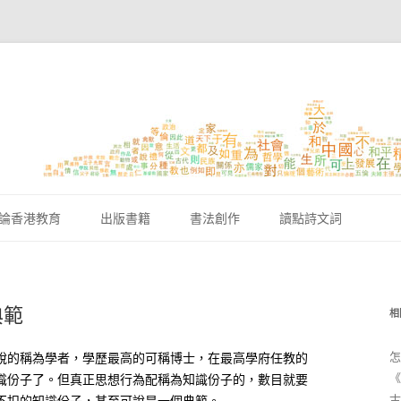
跳至內容區
論香港教育
出版書籍
書法創作
讀點詩文詞
典範
相
怎
說的稱為學者，學歷最高的可稱博士，在最高學府任教的
《
識份子了。但真正思想行為配稱為知識份子的，數目就要
古
不扣的知識份子，甚至可說是一個典範。