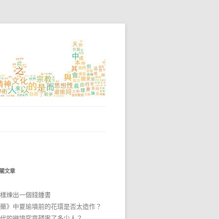
關文章
樣煉出一個錢鍾書
藥》中夏瑜墳前的花環是否太造作？
代的避諱究竟殘害了多少人？