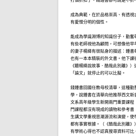
成為典範，在於品格崇高、有透視
有愛憎分明的個性。
能成為學識淵博的知識份子，勤奮
有些老師視他為顧問，可想像他早
的妻子楊絳有很貼身的描述：鍾書
也有一本本精裝的外文書。他下課
《聽楊絳說故事．酷哉此別離》）
「論文」就停止的可以比擬。
錢鍾書回國任教母校清華，這種勤
學，說鍾書在清華向他推荐西文新
文系高年級學生新開兩門重要課程
門課程都沒有現成的讀物和參考書
生講文學重視思潮源流和演變，使
都有事實根據。（《酷哉此別離》
有學術心得也不認真搜尋資料可比