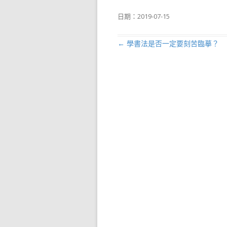
日期：
2019-07-15
←
學書法是否一定要刻苦臨摹？
文章導航列