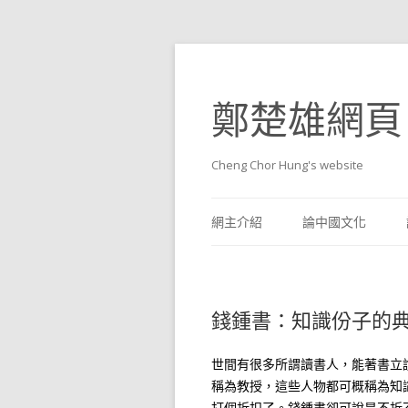
鄭楚雄網頁
Cheng Chor Hung's website
網主介紹
論中國文化
錢鍾書：知識份子的
世間有很多所謂讀書人，能著書立
稱為教授，這些人物都可概稱為知
打個折扣了。錢鍾書卻可說是不折