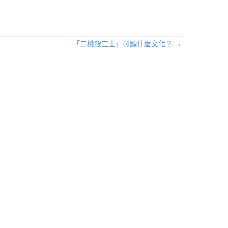
「二桃殺三士」彰顯什麼文化？
→