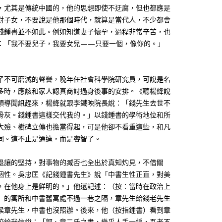
，尤其是傳統中國的，他的思想即使不迂腐，但也都應是
對子女，不要說是他那個時代，就算是當代人，不少都會
錢鍾書並不如此。例如知道妻子懷孕，過程非常辛苦，也
：「我不要兒子，我要女兒——只要一個，像你的。」
了不可磨滅的聲譽，晚年任社會科學院研究員，可說是名
多時，應該和家人認真商討過身後事的安排。《聽楊絳說
領導聞訊趕來，楊絳就跟李鐵映院長說：「錢先生去世不
骨灰。錢鍾書這樣交代我的。」以錢鍾書的學術地位和所
大殮、樹碑立傳也擔當得起，可是他卻不看重這些，和凡
同。這不止是通達，而是睿智了。
退讓的堅持，對事物的臧否也全出於真知灼見，不借關
個性。吳忠匡《記錢鍾書先生》說「中書生性正直，對美
，在他身上是鮮明的。」他還記述：（按：當時在政治上
）的寓所和中書舊寓處不過一巷之隔，章先生給錢老先生
候章先生，中書也沒照辦。後來，他（按指鍾書）看到章
校給我信說：「郭、章二氏之書，幾乎人手一編，吾老不