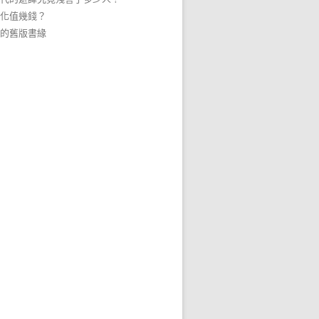
化值幾錢？
的舊版書緣