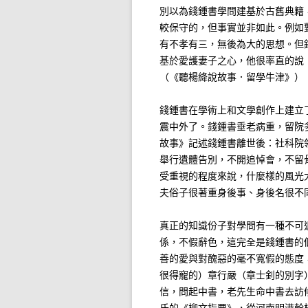
別以為錢鍾書學問建基於古舊典籍
較保守的，但事實並非如此。例如
有不孝有三，無後為大的思想。但
基於愛護妻子之心，他很率直的說
（《聽楊絳說故事．留學牛津》）
錢鍾書在學術上和文學創作上建立
震中外了。錢鍾書垂老病重，留院
故事》記述錢鍾書離世後：社科院
舉行遺體告別，不開追悼會，不留
受重視的程度來說，什麼樣的風光
夫俗子很著重身後事、身後名很不
真正的知識份子對學問有一種不可
係，不假辭色，這完全是錢鍾書的
善的愛與對醜惡的毫不寬假的態度
很得寵的）章行嚴（章士釗的別字
信，問起中書，老先生命中書去訪
氏的《柳文指要》，從河南明港幹