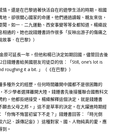
感情。還是在巴黎過著快活自在的遊學生活的時期，祖國
異地，卻很關心國家的命運。他們通過讀報、親友來信，
要聞，如一．二九運動、西安事變等等全都知道。楊絳說
息相通的。她也說錢鍾書詩作很多「反映出游子的傷痛之
說故事．在巴黎》）
學金原可延長一年，但他和楊已決定如期回國，儘管回去後
鍾書給英國朋友司徒亞的信：「Still, one’s lot is
 mind roughing it a bit. 」（《在巴黎》）
懂多種外文的經歷，任何時間離開中國都不是很困難的
幟，不少學者選擇離開大陸。錢鍾書先後接獲聯合國教科文
聘約，他都拒絕接受。楊絳解釋這個決定，就是錢鍾書
不願去父母之邦。」這不是草率的決定。在大躍進時期經
：「你悔不悔當初留下不走？」錢鍾書回答：「時光倒
校六記．誤傳記妄》）這種對家、國、人物純真的愛，應
得到。