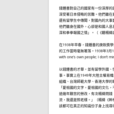
錢鍾書對自己的國家有一份深厚的
深受著日本侵略的苦難。他們雖在
還有留學生中傳聞，對國內的大事
他們雖身在國外，心卻是和國人息
深和拳拳報國之情」。（《聽楊絳
在1938年早春，錢鍾書的庚款獎
的工作當時毫無著落。1938年3月12日錢
with one’s own people; I don’t
以錢鍾書的才華，並有留學外國、
事。事實上在1949年大陸主權易
組織、台灣師範大學、香港大學的
「愛祖國的文字，愛祖國的文化，
過幾年艱苦的勞改，有次楊絳問錢
流，我還是照老樣。」（楊絳《幹
該都可在真正的知識份子身上找尋