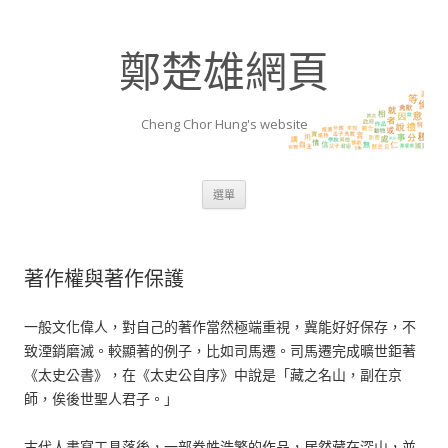
鄭楚雄網頁
Cheng Chor Hung's website
跳至內容區
選單
著作權與著作保護
一般文化偉人，對自己的著作當然極端重視，冀能好好保存，不
致湮銷磨滅。較顯著的例子，比如司馬遷。司馬遷完成曠世鉅著
《太史公書》，在《太史公自序》中說是「藏之名山，副在京
師，俟後世聖人君子。」
古代人書寫工具落後，一部卷帙浩繁的作品，居然藏在深山，並