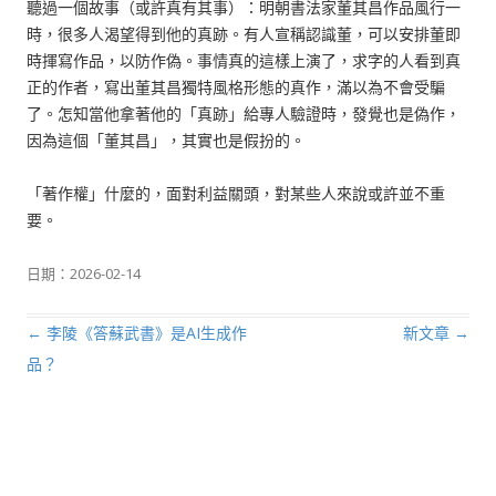
聽過一個故事（或許真有其事）：明朝書法家董其昌作品風行一
時，很多人渴望得到他的真跡。有人宣稱認識董，可以安排董即
時揮寫作品，以防作偽。事情真的這樣上演了，求字的人看到真
正的作者，寫出董其昌獨特風格形態的真作，滿以為不會受騙
了。怎知當他拿著他的「真跡」給專人驗證時，發覺也是偽作，
因為這個「董其昌」，其實也是假扮的。
「著作權」什麼的，面對利益關頭，對某些人來說或許並不重
要。
日期：
2026-02-14
←
李陵《答蘇武書》是AI生成作
新文章
→
文章導航列
品？