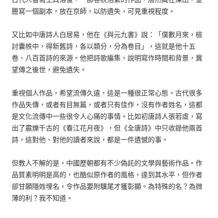
謄寫一個副本，放在京師，以防遺失，可見重視程度。
又比如中唐詩人白居易，他在《與元九書》說：「僕數月來，檢
討囊帙中，得新舊詩，各以類分，分為卷目」，這就是他十五
卷、八百首詩的來源。他把詩歌編集，說明寫作時間和背景，冀
望傳之後世，避免遺失。
重視個人作品，希望流傳久遠，這是一種很正常心態。古代很多
作品失傳，或者有目無篇，或者只有佳作，沒有作者姓名，這都
是文化流傳中一些很令人心痛的事情。比如初唐詩人張若虛，寫
出了震爍千古的《春江花月夜》，但《全唐詩》中只收錄他兩首
詩，這對他、對他的讀者來說，都是一件遺憾的事。
但教人不解的是，中國歷朝都有不少偽託的文學與藝術作品。作
品質素明明是高的，也酷似原作者的風格，達到其水平，但作者
卻甘願隱姓埋名，令作品要附驥尾才獲彰顯。為特殊的名？為微
薄的利？我不知道。