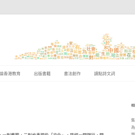
跳至內容區
論香港教育
出版書籍
書法創作
讀點詩文詞
相
集
為
慧
，一則應節，二則也表現些「文化」。路經一間銀行，門