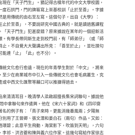
出現在「天子門生」。猶記得古樸年代的中文大學校園，
一度石拱門，門的牌匾寫上崇基校訓「止於至善」。字據
然是用傳統的由右至左寫。這個句子，出自《大學》：
在止於至善」，不要說研究中國古典的，就是讀過舊課程
。「天子門生」犯甚麼錯？原來據說在某年的一個迎新活
環。有學長帶同新生走到校門前，有「師弟仔」（或「師
特止，不自覺大大聲講出所見：「善至於止」，並杜撰句
可能連「止」「此」也不分）。
傳統文化愈行愈遠，現在的年青學生對於「中文」，將來
，至少在商業城市中引入一些傳統文化也會毛病叢生，究
處或中西文化匯聚等藉口可以推搪得過去。
品來清清耳目。晚清學人梁啟超擅長集宋詞聯句。據說他
，悶中拿聯句來作遣興。他在《宋六十家詞》和《四印齋
著名的例子有：「燕子來時，更能消幾番風兩；夕陽無
分別用了王晉卿、張文潛和姜白石（兩句）作品。又如：
過環碧；此意平生飛動，海棠影下，吹笛到天明」，六句
、李祁、洪咨夔和陳與義六位作家。這幾句寫給作家徐志