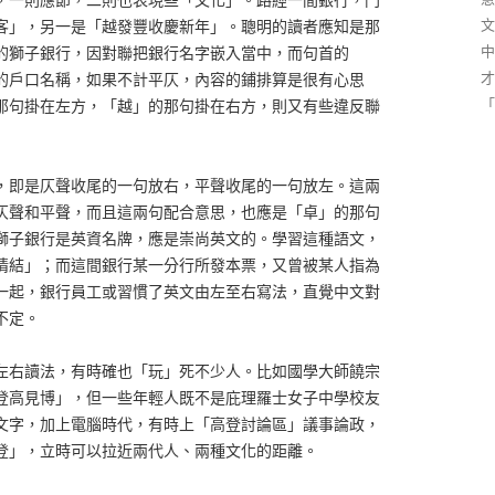
文
客」，另一是「越發豐收慶新年」。聰明的讀者應知是那
中
的獅子銀行，因對聯把銀行名字嵌入當中，而句首的
才
的戶口名稱，如果不計平仄，內容的鋪排算是很有心思
「
那句掛在左方，「越」的那句掛在右方，則又有些違反聯
，即是仄聲收尾的一句放右，平聲收尾的一句放左。這兩
仄聲和平聲，而且這兩句配合意思，也應是「卓」的那句
獅子銀行是英資名牌，應是崇尚英文的。學習這種語文，
情結」；而這間銀行某一分行所發本票，又曾被某人指為
一起，銀行員工或習慣了英文由左至右寫法，直覺中文對
不定。
左右讀法，有時確也「玩」死不少人。比如國學大師饒宗
登高見博」，但一些年輕人既不是庇理羅士女子中學校友
文字，加上電腦時代，有時上「高登討論區」議事論政，
登」，立時可以拉近兩代人、兩種文化的距離。