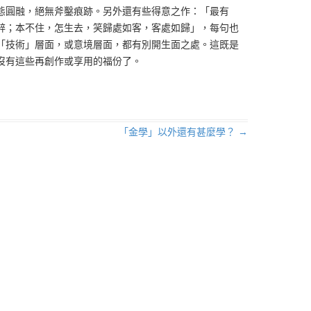
態圓融，絕無斧鑿痕跡。另外還有些得意之作：「最有
醉；本不住，怎生去，笑歸處如客，客處如歸」，每句也
「技術」層面，或意境層面，都有別開生面之處。這既是
沒有這些再創作或享用的福份了。
「金學」以外還有甚麼學？
→