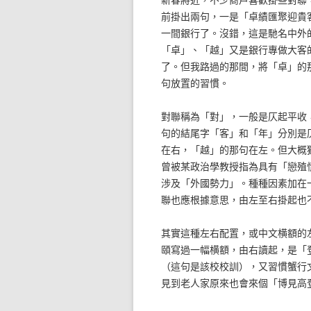
前掛出兩句，一是「卓績匯聚迎貴
一間銀行了。沒錯，這是馳名中外
「卓」、「越」又是銀行專做大客
了。但我路過的那間，將「卓」的
句放置的習慣。
對聯稱為「對」，一般是仄起平收
句的結尾字「客」和「年」分別是
在右，「越」的那句在左。但大概
曾被某政治學教授指為具有「戀殖
涉及「外國勢力」。種種因素加在
聯也應根據意思，由左至右掛起也
其實這種左右配置，或中文横額的
頤寫過一幅横額，由右讀起，是「
（這句是該校校訓），又習慣蟹行
見到老人家原來也會來個「博見高