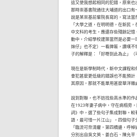
這又使我想起相同的犯錯，原來也
那時崇基書院通往大埔道的出口有
說是某崇基前輩院長寫的，寫法當
「大學之道，在明明德，在新民，
中文科的考生，應還存些殘餘記憶
動中，介紹學校建築當然是必要一
妹仔」也不定）一看牌匾，讚嘆不
子的解釋是：「好嘢到此為止」（
現在是新學制時代，新中文課程和
會犯甚麼更低級的錯誤也不能預計
其原因，那就不能單用甚麼華洋雜
說到對聯，也不妨找些高水準的作
在1923年妻子病中，守在病榻旁
詞》中，選了些句子集成對聯。較
語，最可惜一片江山」，四個句子
「臨流可奈清癯，第四橋邊，呼棹
分別出自吳文英、姜白石、陳允平