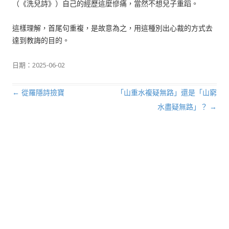
（《洗兒詩》）自己的經歷這麼慘痛，當然不想兒子重蹈。
這樣理解，首尾句重複，是故意為之，用這種別出心裁的方式去
達到教誨的目的。
日期：
2025-06-02
←
從羅隱詩撿寶
「山重水複疑無路」還是「山窮
文章導航列
水盡疑無路」？
→