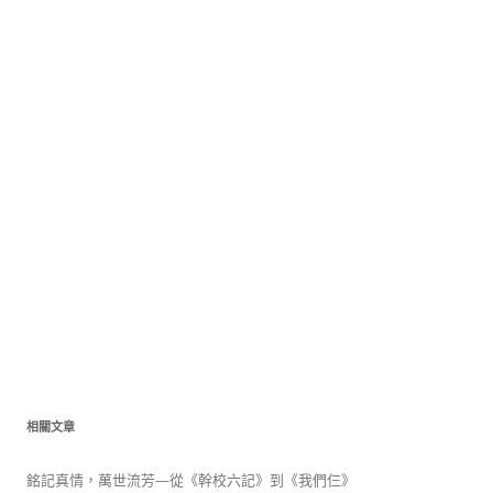
相關文章
銘記真情，萬世流芳—從《幹校六記》到《我們仨》