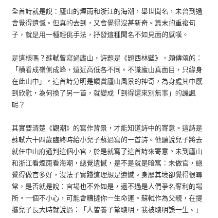
全首詩就是說：廬山的煙雨和浙江的海潮，舉世聞名，未曾到過
會覺得遺憾。但真的去到，又會覺得沒甚新奇。篇末的重複句
子，就是用一種輕佻手法，抒發這種聞名不如見面的感嘆。
是這樣嗎？蘇軾曾寫過廬山，詩題是《題西林壁》，頗傳頌的：
「横看成嶺側成峰，遠近高低各不同。不識廬山真面目，只緣身
在此山中」。這首詩分明是讚賞廬山風景的神奇，為身處其中感
到欣慰，為何換了另一首，就變成「到得還來別無事」的譏諷
呢？
其實要清楚《觀潮》的寫作背景，才能知道詩中的寄意。這詩是
蘇軾六十四歲臨終時給小兒子蘇過寫的一首詩。他聽說兒子將去
就任中山府通判這個小官，於是就寫了這首詩來寄意。未到廬山
和浙江看煙雨看海潮，總覺遺憾，是不是就是暗寓：未做官，總
覺得做官多好，沒法子實踐這理想是遺憾。身歷其境卻覺得很尋
常，是否就是說：官場也不外如是，還不過是人們爭名奪利的場
所。一個不小心，可能會糟撻你一生命運。蘇軾作為父親，在提
攜兒子長大時就說過：「人皆養子望聰明，我被聰明誤一生。」