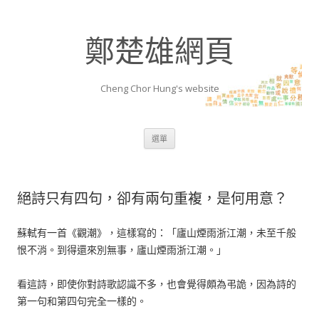
鄭楚雄網頁
Cheng Chor Hung's website
跳至內容區
選單
絕詩只有四句，卻有兩句重複，是何用意？
蘇軾有一首《觀潮》，這樣寫的：「廬山煙雨浙江潮，未至千般
恨不消。到得還來別無事，廬山煙雨浙江潮。」
看這詩，即使你對詩歌認識不多，也會覺得頗為弔詭，因為詩的
第一句和第四句完全一樣的。