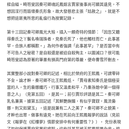
樑自縊。畸笏叟因秦可卿魂託鳳姐言賈家後事尚可顯其遠見，不
想因淫行而毀壞秦氏形象，故大發慈悲主張「姑赦之」，就是不
想把這匪夷所思的亂倫行為按實記錄。
第十三回記秦可卿風光大殮，插入一頗奇特的情節：「因忽又聽
得秦氏之丫鬟名喚瑞珠者，見秦氏死了，他也觸柱而亡。此事甚
罕，合族人都稱歎。」為何作者強調「此事甚罕」？是否當中有
不可告人之秘密？是自殺還是被迫自殺殉主，以圖滅口？很可能
畸笏叟認為原著的筆墨有損高門府第的尊嚴，便命曹雪芹刪去。
其實整部小說對秦可卿的記述，相比於榮府的王熙鳳，可謂零碎
不全。論才幹，秦可卿不比王熙鳳低。「賈母素知秦氏是個極妥
當的人，生的裊娜纖巧，行事又溫柔和平，乃重孫媳中第一個得
意之人」（見第五回），是其一；前引賈珍評語是其二。秦可卿
乳名兼美，據第五回記述「其鮮艷嫵媚，有似乎寶釵，風流裊
娜，則又如黛玉」，這是說兼有二人之美了。秦可卿不止貌美，
才幹也出眾，做事有遠見。她在死前向王熙鳳報夢的說話（見前
文《報夢在《紅樓夢》情節安排中有何重要性？》）， 充份表現
了如何保護賈府家業的睿智，這些話甚至被王熙鳳照單全收，視