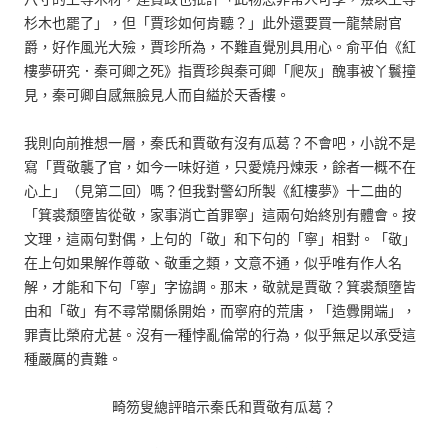
杉木也罷了」，但「賈珍如何肯聽？」此外還要買一龍禁尉官
爵，好作風光大殮，賈珍所為，不難直覺別具用心。俞平伯《紅
樓夢研究．秦可卿之死》指賈珍與秦可卿「爬灰」醜事被丫鬟撞
見，秦可卿自感無臉見人而自縊於天香樓。
我則向前推想一層，秦氏和賈敬有沒有瓜葛？不會吧，小說不是
寫「賈敬襲了官，如今一味好道，只愛燒丹煉汞，餘者一概不在
心上」（見第二回）嗎？但我對警幻所製《紅樓夢》十二曲的
「箕裘頹墮皆從敬，家事消亡首罪寧」這兩句始終別有體會。按
文理，這兩句對偶，上句的「敬」和下句的「寧」相對。「敬」
在上句如果解作尊敬、敬重之類，文意不通，似乎唯有作人名
解，才能和下句「寧」字協調。那末，敬就是賈敬？箕裘頹墮皆
由和「敬」有不尋常關係開始，而寧府的荒唐，「造釁開端」，
罪責比榮府尤甚。沒有一種悖亂倫常的行為，似乎無足以承受這
種嚴厲的責難。
畸笏叟總評暗示秦氏和賈敬有瓜葛？