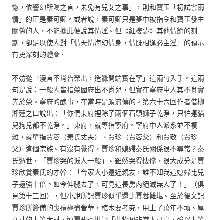
惚，依警幻所囑之言，未免有兒女之事」，則和寶玉「初試雲雨
情」的正是秦可卿。或者說，秦可卿只是夢中被指令和寶玉發生
關係的人，不能據此便說其情淫。但《紅樓夢》其他情節的刻
劃，卻足以使人對「情天情海幻情身，情既相逢必主淫」的預示
有更深刻的體會。
不妨從「漫言不肖皆榮出，造釁開端實在寧」這兩句入手。這兩
句是說：一般人皆指榮國府出不肖兒，但實在寧府中人其不肖實
先於榮。寧府的醜事，在當時是頗流傳的。第六十六回作者借柳
湘蓮之口說出：「你們東府裡除了兩個石頭獅子乾淨，只怕連貓
兒狗兒都不乾淨。」東府，就專指寧府。寧府中人派系並不複
雜，就單指賈蓉（秦氏丈夫）、賈珍（賈蓉父）和賈敬（賈珍
父）這個宗族。有沒有覺得，賈珍和媳婦秦氏關係很不尋常？秦
氏逝世，「賈珍哭的淚人一般」。雖然哭得悽慘，很大成分是賈
珍欣賞秦氏的才幹：「合家大小遠近親友，誰不知我這媳婦比兒
子還強十倍。如今伸腿去了，可見這長房內絕滅無人了！」（俱
見第十三回），但小說所記賈珍似乎還比賈蓉難堪。至於後文記
賈珍所籌備的喪禮極盡奢華，棺木要考究，用上了萬年不壞、厚
八寸的上等木材，連賈政也批評「此物恐非常人可享，殮以上等