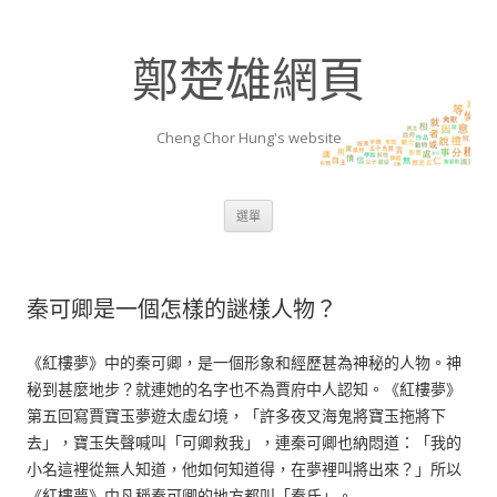
鄭楚雄網頁
Cheng Chor Hung's website
跳至內容區
選單
秦可卿是一個怎樣的謎樣人物？
《紅樓夢》中的秦可卿，是一個形象和經歷甚為神秘的人物。神
秘到甚麼地步？就連她的名字也不為賈府中人認知。《紅樓夢》
第五回寫賈寶玉夢遊太虛幻境，「許多夜叉海鬼將寶玉拖將下
去」，寶玉失聲喊叫「可卿救我」，連秦可卿也納悶道：「我的
小名這裡從無人知道，他如何知道得，在夢裡叫將出來？」所以
《紅樓夢》中凡稱秦可卿的地方都叫「秦氏」。