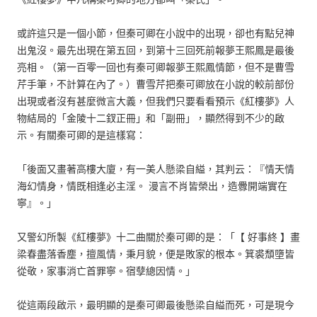
或許這只是一個小節，但秦可卿在小說中的出現，卻也有點兒神
出鬼沒。最先出現在第五回，到第十三回死前報夢王熙鳳是最後
亮相。（第一百零一回也有秦可卿報夢王熙鳳情節，但不是曹雪
芹手筆，不計算在內了。）曹雪芹把秦可卿放在小說的較前部份
出現或者沒有甚麼微言大義，但我們只要看看預示《紅樓夢》人
物結局的「金陵十二釵正冊」和「副冊」，顯然得到不少的啟
示。有關秦可卿的是這樣寫：
「後面又畫著高樓大廈，有一美人懸梁自縊，其判云：『情天情
海幻情身，情既相逢必主淫。 漫言不肖皆榮出，造釁開端實在
寧』。」
又警幻所製《紅樓夢》十二曲關於秦可卿的是：「【 好事終 】畫
梁春盡落香塵，擅風情，秉月貌，便是敗家的根本。箕裘頹墮皆
從敬，家事消亡首罪寧。宿孽總因情。」
從這兩段啟示，最明顯的是秦可卿最後懸梁自縊而死，可是現今