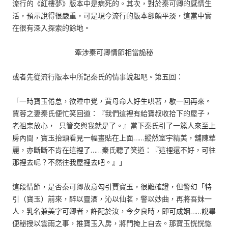
流行的《紅樓夢》版本中是病死的。其次，對於秦可卿的感情生
活，預示說得很嚴重，可是現今流行的版本卻頗平淡，這當中實
在很有深入探索的餘地。
牽涉秦可卿情節相當詭秘
或者先從流行版本中所記秦氏的情事說起吧。第五回：
「一時寶玉倦怠，欲睡中覺，賈母命人好生哄著，歇一回再來。
賈蓉之妻秦氏便忙笑回道：『我們這裡有給寶叔收拾下的屋子，
老祖宗放心， 只管交與我就是了。』當下秦氏引了一簇人來至上
房內間，寶玉抬頭看見一幅畫貼在上面……縱然室宇精美，舖陳華
麗，亦斷斷不肯在這裡了……秦氏聽了笑道：『這裡還不好，可往
那裡去呢？不然往我屋裡去吧。』」
這段情節，是否秦可卿故意勾引賈寶玉，很難確證，但警幻「特
引（寶玉）前來，醉以靈酒，沁以仙茗，警以妙曲，再將吾妹一
人，乳名兼美字可卿者，許配於汝，今夕良時，即可成姻……說畢
便秘授以雲雨之事，推寶玉入房，將門掩上自去。那寶玉恍恍惚