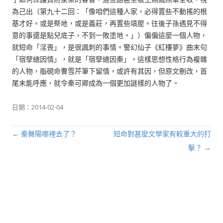
為己出（第九十二回：「像咱們這種人家，必得置些不動搖的根
基才好。或是祭地，或是義莊，再置些墳屋。往後子孫遇見不得
意的事還是點兒底子，不到一敗塗地。」）偏偏這麼一個人物，
就短命「淫喪」，是很諷刺的事情。警幻仙子《紅樓夢》曲末句
「宿孽總因情」，就是「宿孽總因秦」。這樣思想性格行為複雜
的人物，脂硯命曹雪芹筆下留情，或許有其因，但原文刪改，首
尾未能呼應，就令秦可卿成為一個更加謎樣的人物了。
日期：
2014-02-04
←
秦舞陽哪裡去了？
短命對甚麼文學家有較重大的打
文章導航列
擊？
→