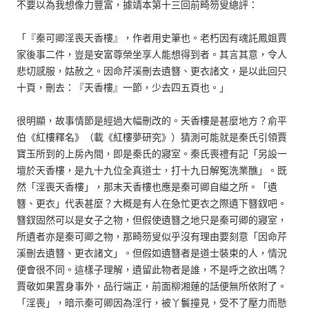
不要以為我想像力豐富，據靖本第十三回前畸笏叟總評：
「『秦可卿淫喪天香樓』，作者用史筆也。老朽因有魂託鳳姐賈
家後事二件，豈是安富尊榮坐享人能想得到者。其言其意，令人
悲切感服，姑赦之。因命芹溪刪去遺簪、更衣諸文，是以此回只
十頁，刪去：『天香樓』一節，少去四五頁也。」
很明顯，故事情節是經過大幅刪改的。天香樓是甚麼地方？俞平
伯《紅樓釋名》（載《紅樓夢研究》）猜測可能就是秦氏引領賈
寶玉所到的上房內間，即是秦氏的寢室。秦氏喪禮有記「另設一
壇於天香樓，是九十九位全真道士，打十九日解冤洗業醮」。既
然「淫喪天香樓」，那末天香樓也應是秦可卿自縊之所。「遺
簪、更衣」代表甚麼？大概是有人在急忙更衣之際遺下簪釵吧。
簪釵固然可以是女子之物，但假使遺簪之地只是秦可卿的寢室，
所遺者亦是秦可卿之物，那畸笏叟似乎沒有理由要刻意「因命芹
溪刪去遺簪、更衣諸文」。但假如遺簪者是道士裝束的人，情況
便會很不同。這樣子理解，遺留此物者是誰，不是呼之欲出嗎？
賈敬如果置身事外，品行端正，前面柳湘蓮的話便無所依附了。
「淫喪」，暗示秦可卿因為淫行，被丫鬟撞見，受不了壓力而懸