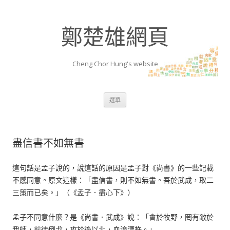
鄭楚雄網頁
Cheng Chor Hung's website
跳至內容區
選單
盡信書不如無書
這句話是孟子說的，說這話的原因是孟子對《尚書》的一些記載
不感同意。原文這樣：「盡信書，則不如無書。吾於武成，取二
三策而已矣。」（《孟子．盡心下》）
孟子不同意什麼？是《尚書．武成》說：「會於牧野，罔有敵於
我師，前徒倒戈，攻於後以北，血流漂杵。」