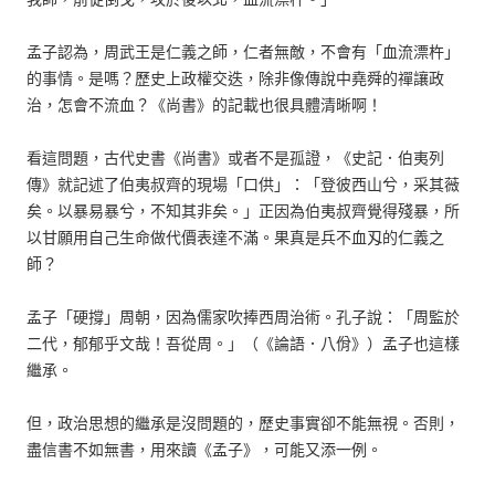
孟子認為，周武王是仁義之師，仁者無敵，不會有「血流漂杵」
的事情。是嗎？歷史上政權交迭，除非像傳說中堯舜的禪讓政
治，怎會不流血？《尚書》的記載也很具體清晰啊！
看這問題，古代史書《尚書》或者不是孤證，《史記．伯夷列
傳》就記述了伯夷叔齊的現場「口供」：「登彼西山兮，采其薇
矣。以暴易暴兮，不知其非矣。」正因為伯夷叔齊覺得殘暴，所
以甘願用自己生命做代價表達不滿。果真是兵不血刄的仁義之
師？
孟子「硬撐」周朝，因為儒家吹捧西周治術。孔子說：「周監於
二代，郁郁乎文哉！吾從周。」（《論語．八佾》）孟子也這樣
繼承。
但，政治思想的繼承是沒問題的，歷史事實卻不能無視。否則，
盡信書不如無書，用來讀《孟子》，可能又添一例。