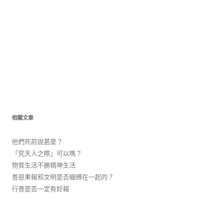
相關文章
他們死前說甚麼？
「究天人之際」可以嗎？
物質生活不勝精神生活
善惡果報和文明是否綑縛在一起的？
行善是否一定有好報