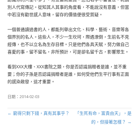
別人代寫傳記。從知其人其事的角度看，不能說沒有意義，但當
中若沒有勸世感人意味，留存的價值便很受質疑。
一個普通讀過書的人，都能列舉出文化、科學、藝術、音樂等各
個界別的名人。這些人，不少一生坎坷，際遇潦倒，生前名不見
經傳，也不以立名為生存目標。只是他們各具天賦，努力做自己
喜愛的事，留不留名，非所預計，可是卻名留千古，影響眾生。
看到XXX大樓、XXX書院之類，你是否認識捐贈者是誰，並不重
要；你的子孫是否認識捐贈者是誰，如何受他們生平行事有正面
的感染啟發，這才重要。
日期：
2014-02-03
←
窮得只剩下錢，真有其事乎？
「生死有命，富貴由天」，是
文章導航列
的，但接著怎樣？
→