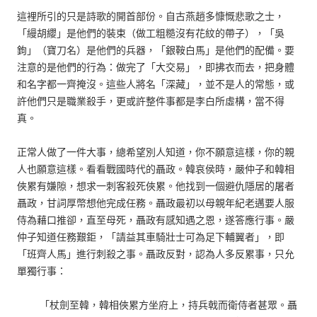
這裡所引的只是詩歌的開首部份。自古燕趙多慷慨悲歌之士，
「縵胡纓」是他們的裝束（做工粗糙沒有花紋的帶子），「吳
鉤」（寶刀名）是他們的兵器，「銀鞍白馬」是他們的配備。要
注意的是他們的行為：做完了「大交易」，即拂衣而去，把身體
和名字都一齊掩沒。這些人將名「深藏」，並不是人的常態，或
許他們只是職業殺手，更或許整件事都是李白所虛構，當不得
真。
正常人做了一件大事，總希望別人知道，你不願意這樣，你的親
人也願意這樣。看看戰國時代的聶政。韓哀侯時，嚴仲子和韓相
俠累有嫌隙，想求一刺客殺死俠累。他找到一個避仇隱居的屠者
聶政，甘詞厚幣想他完成任務。聶政最初以母親年紀老邁要人服
侍為藉口推卻，直至母死，聶政有感知遇之恩，遂答應行事。嚴
仲子知道任務艱鉅，「請益其車騎壯士可為足下輔翼者」，即
「班齊人馬」進行刺殺之事。聶政反對，認為人多反累事，只允
單獨行事：
「杖劍至韓，韓相俠累方坐府上，持兵戟而衛侍者甚眾。聶