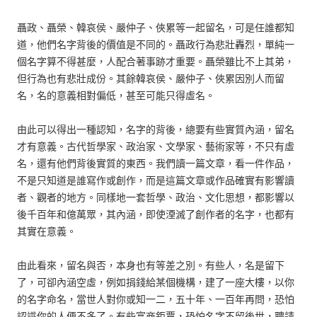
聶政、聶榮、韓哀侯、嚴仲子、俠累等一起留名，可是任誰都知
道，他們名字背後的價值是不同的。聶政行為悲壯轟烈，單純一
個名字算不得甚麼，人配合著事跡才重要。聶榮雖比不上其弟，
但行為也有悲壯成份。其餘韓哀侯、嚴仲子、俠累因別人而留
名，名的意義相對偏低，甚至可能只得虛名。
由此可以得出一種認知，名字的背後，總要有些實質內涵，留名
才有意義。古代哲學家、政治家、文學家、藝術家等，不只有虛
名，還有他們背後實質的東西。我們讀一篇文章，看一件作品，
不是只知道是誰寫作或創作，而是這篇文章或作品確實有影響讀
者、觀者的地方。同樣地一套哲學、政治、文化思想，都影響以
後千百年和億萬眾，其內涵，即使湮滅了創作者的名字，也都有
其實在意義。
由此看來，留名與否，本身也有等差之別。有些人，名是留下
了，可卻內涵空虛，例如捐錢給某個機構，建了一座大樓，以你
的名字命名，當世人對你或知一二，五十年、一百年再問，恐怕
認識你的人便不多了。有些富商鉅賈，恐怕名字不留後世，聘請