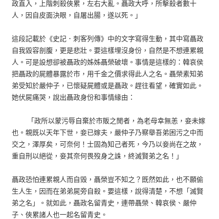
政直入，上階刺殺俠累，左右大亂。聶政大呼，所擊殺者數十
人，因自皮面決眼，自屠出腸，遂以死。」
這段記載於《史記．刺客列傳》中的文字寫得生動，其中寫聶政
自我毀容剖腹，更是悲壯。要這樣埋沒身份，自然是不想連累親
人。可是設想卻被聶政的姊姊聶榮破壞。事情是這樣的：韓哀侯
把聶政的屍體暴露於市，用千金之價求得此人之名。聶榮素知弟
弟受知於嚴仲子，已懷疑屍體或是聶政。趕往看望，確實如此。
她伏屍痛哭，說出聶政身份和事情緣由：
「政所以蒙污辱自棄於市販之閒者，為老母幸無恙，妾未嫁
也。親既以天年下世，妾已嫁夫，嚴仲子乃察舉吾弟困污之中而
交之，澤厚矣，可奈何！士固為知己者死，今乃以妾尚在之故，
重自刑以絕從，妾其奈何畏歿身之誅，終滅賢弟之名！」
聶政恐怕連累親人而自毁，聶榮豈不知之？既然如此，也不願偷
生人生，因而在弟弟屍旁自殺。要這樣，說得清楚，不想「滅賢
弟之名」。就如此，聶政名留青史，連帶聶榮、韓哀侯、嚴仲
子、俠累諸人也一起名留青史。