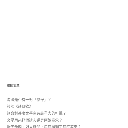
相關文章
陶潛是否有一對「孿仔」？
談談《談藝錄》
短命對甚麼文學家有較重大的打擊？
文學用來抒情述志還是阿諛奉承？
對天發問、對人發問，屈原得到了甚麼答案？