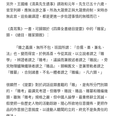
另外，王國維《清真先生遺事》謂政和元年，先生已五十六歲，
官至列卿，應無冶游之事。所為大晟樂正與大晟樂府制，宋時亦
無此官。這些嚴謹證，都是更進一步佐證事情的無稽而已。
《貴耳集》一書，可歸類於《四庫全書總目提要》中的「雜家」
類。《總目．雜家類敘》：
「雜之義廣，無所不包，班固所謂：『合儒、墨，兼名、
法』也。變而得宜，於例爲善。今從其說，以立說者謂之『雜
學』，辨證者謂之『雜考』，議論而兼敘述者謂之『雜說』，旁
究物理臚陳纖瑣者謂之『雜品』，類輯舊文、塗兼眾軌者謂之
『雜纂』，合刻諸書、不名一體者謂之『雜編』，凡六類。」
很顯然，《提要》對於詞話這類書籍的「雜」，是有所分門別類
的。「雜考」最講究考證，但雜學、雜說、雜品、雜纂和雜編幾
類，雖無「雜考」規格之嚴，但中國人論學，最重修辭立其誠，
假使把一些歷史人物的活動踪跡，隨心所欲地任意擺佈，更把作
品的作意按己意揣度，以達動人聽聞的立的，終究不是負責任的
做法。