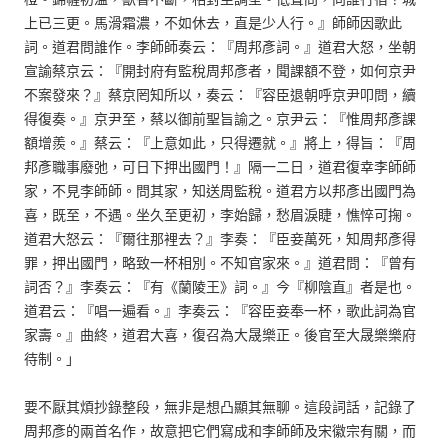
上已三更。馬滑霜濃，不如休去，直是少人行。』師師因歌此
詞。道君問誰作。李師師奏云：『周邦彥詞。』道君大怒，坐朝
宣諭蔡京云：『開封府有監稅周邦彥者，聞課額不登，如何京尹
不案發來？』蔡京罔知所以，奏云：『容臣退朝呼京尹叩問，續
得復奏。』京尹至，蔡以御前聖旨諭之。京尹云：『惟周邦彥課
額增羨。』蔡云：『上意如此，只得遷就。』將上，得旨：『周
邦彥職事廢弛，可日下押出國門！』隔一二日，道君復幸李師師
家，不見李師師。問其家，知送周監稅。道君方以邦彥出國門為
喜，既至，不遇。坐久至更初，李始歸，愁眉淚睫，憔悴可掬。
道君大怒云：『爾往那裡去？』李奏：『臣妾萬死，知周邦彥得
罪，押出國門，略致一杯相別。不知官家來。』道君問：『曾有
詞否？』李奏云：『有《蘭陵王》詞。』今『柳陰直』者是也。
道君云：『唱一遍看。』李奏云：『容臣妾奉一杯，歌此詞為官
家壽。』曲終，道君大喜，復召為大晟樂正。後官至大晟樂樂府
待制。」
要不厭其煩抄錄整段，無非是想凸顯其無聊。這段詞話，記錄了
周邦彥的兩首名作，故意把它們寫成和李師師及宋徽宗有關，而