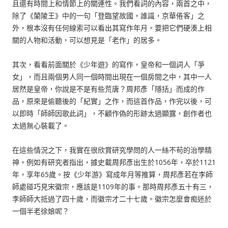
且還有時間上和情節上的關連性。我們看詞的內容，兩首之中，
除了《蘭陵王》中的一句「登臨望故國，誰識，京華倦客」之
外，根本沒有任何線索可以看出其寫作年月。要把它們硬湊上相
關的人物和活動，可以想見是「老作」的居多。
其次，看看前面關於《少年遊》的寫作，皇帝和一個詞人「爭
女」，而且兩個男人同一個時間出現在一個房間之中，其中一人
居然是皇帝，你說是不是有些荒唐？周邦彥「隱括」而成的作
品，原來是偷聽後的「紀實」之作，而這首作品，作完以後，可
以即時「師師因歌此詞」，不顧作偽的形跡太過顯露，創作者也
太過無心裝載了。
在這些情況之下，我實在很欣賞研究學問的人一絲不苟的治學精
神。例如有研究者指出，據史載周邦彥出生於1056年，卒於1121
年，享年65歲。按《少年游》寫成年月等推算，周邦彥若在李師
師處碰巧見宋徽宗，應該是1109年的事。那時周邦彥五十有三，
李師師大抵過了四十歲，而徽宗才二十七歲。徽宗怎麼會痴迷於
一個半老徐娘呢？