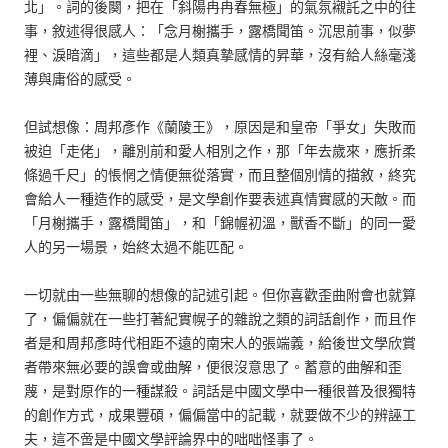
北」。詞的後闋，把在「斜陽冉冉春無極」的氣氛襯託之中的往
事，敘述得很感人：「念月榭攜手，露橋聞笛。沉思前事，似夢
裡、淚暗滴」，這些都是人類真摯感情的昇華，沒有給人絲毫淺
薄與庸俗的感受。
但試想像：周邦彥作《蘭陵王》，原因是和皇帝「爭女」失敗而
被迫「走佬」，離別前和愛人相別之作，那「年去歲來，應折柔
條過千尺」的悵惘之情便無從落實，而且整個別情的描敘，終究
會給人一種造作的感受，是文學創作要表述真情實感的天敵。而
「月榭攜手，露橋聞笛」，和「錦幄初溫，獸香不斷」的同一愛
人的另一場景，始終太過不能匹配。
一切就由一些無聊的想像的記述引起。但你喜歡歪曲附會也就算
了，偏偏就在一些打著紀實幌子的雜說之類的詞話創作，而且作
者是和周邦彥時代相距不遠的南宋人的張端義，給後世文學欣賞
者帶來無必要的誤會或曲解，便很沒意思了。蓄意的曲解和歪
蔑，是對原作的一種謀殺。詞話是中國文學中一種很普及很獨特
的創作方式，成果豐碩，偏偏當中的記載，就要做不少的辨誣工
夫，這不啻是中國文學評論界中的咄咄怪事了。