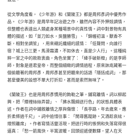
從文學角度看，《少年游》和《蘭陵王》都是周邦彥詞中優秀作
品。《少年游》是周早年記冶遊之作，雖然內容不外狎妓調情，
但整體也表達出人類處身某種場景中的真性情。詞中對景物有具
體的描述，如「並刀如水，吳鹽勝雪」、「錦幄初溫，獸香不
斷，相對坐調笙」，用來襯託纖細的感情：「低聲問，向誰行
宿？城上已三更。馬滑霜濃，不如休去，直是少人行」。這種純
粹一室之中的款款衷曲，角色坐實了：「縴手破新橙」的是李師
師，對象是道君皇帝，而整個細緻的調情過程，原來牀底藏著一
個偷聽著的周邦彥，周邦彥甚至把聽來的話語「隱括成詞」，那
甚麼優美的設想不單大打折扣，甚而是索然無味了。
《蘭陵王》也是用周邦彥慣用的鉤勒之筆，鋪寫離情。詞以柳起
興，把「煙裡絲絲弄碧」、「拂水飄綿送行色」的狀態具體表
述。作者在詞中鋪敘離情之厚與傷懷：「長亭路，年去歲來，應
折柔條過千尺」。詞中追惜往事：「閒尋舊蹤跡。又酒趁哀絃，
燈照離席」。作者寫情活靈活現，把送行時的悵惘和失落寫得很
逼真：「愁一箭風快，半篙波暖，回頭迢遞便數驛，望人在天