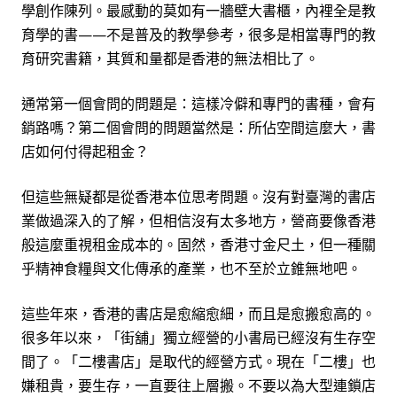
學創作陳列。最感動的莫如有一牆壁大書櫃，內裡全是教
育學的書——不是普及的教學參考，很多是相當專門的教
育研究書籍，其質和量都是香港的無法相比了。
通常第一個會問的問題是：這樣冷僻和專門的書種，會有
銷路嗎？第二個會問的問題當然是：所佔空間這麼大，書
店如何付得起租金？
但這些無疑都是從香港本位思考問題。沒有對臺灣的書店
業做過深入的了解，但相信沒有太多地方，營商要像香港
般這麼重視租金成本的。固然，香港寸金尺土，但一種關
乎精神食糧與文化傳承的產業，也不至於立錐無地吧。
這些年來，香港的書店是愈縮愈細，而且是愈搬愈高的。
很多年以來，「街舖」獨立經營的小書局已經沒有生存空
間了。「二樓書店」是取代的經營方式。現在「二樓」也
嫌租貴，要生存，一直要往上層搬。不要以為大型連鎖店