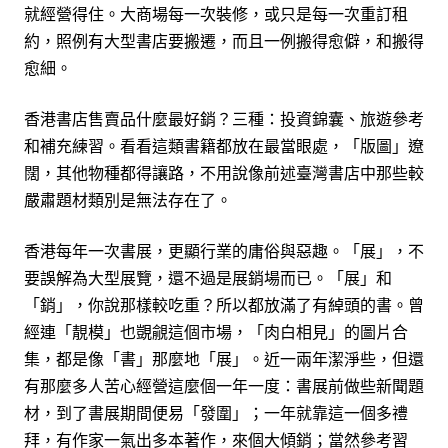
就經營得住。大商場每一次裝修，或只是每一次重訂租
約，照例有大型書店要搬遷，而且一例搬得愈僻，和搬得
愈細。
香港書店售賣品什麼最好銷？三種：投資錦囊、旅遊參考
和補充練習。看看這類書籍都放在最當眼處，「版圖」遼
闊，其他物種都得讓路，不用說像前述臺灣書店中那些較
嚴肅題材類別是無法存在了。
香港每年一次書展，更顯行業的庸俗與惡趣。「展」，不
要誤解為大型展覽，還不過是展銷場而已。「展」和
「銷」，你說那樣較吃重？所以都放滿了有綽頭的書。曾
經連「靚模」也覬覦這個市場，「肉白相見」的圖片合
集，都是像「書」那麼地「展」。近一兩年潔淨些，但還
有那麼多人苦心經營這麼個一年一度：書展前做些新聞題
材，到了書展期間便易「發圍」；一年就靠這一個多禮
拜，有作家一氣出多本著作，來個大傾銷；當然參考習