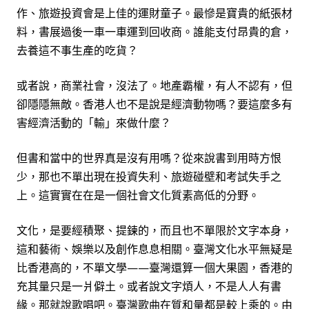
作、旅遊投資會是上佳的運財童子。最慘是寶貴的紙張材
料，書展過後一車一車運到回收商。誰能支付昂貴的倉，
去養這不事生產的吃貨？
或者說，商業社會，沒法了。地產霸權，有人不認有，但
卻隱隱無敵。香港人也不是說是經濟動物嗎？要這麼多有
害經濟活動的「輸」來做什麼？
但書和當中的世界真是沒有用嗎？從來說書到用時方恨
少，那也不單出現在投資失利、旅遊碰壁和考試失手之
上。這實實在在是一個社會文化質素高低的分野。
文化，是要經積聚、提鍊的，而且也不單限於文字本身，
這和藝術、娛樂以及創作息息相關。臺灣文化水平無疑是
比香港高的，不單文學——臺灣還算一個大果園，香港的
充其量只是一爿僻土。或者說文字煩人，不是人人有書
緣。那就說歌唱吧。臺灣歌曲在質和量都是較上乘的。由