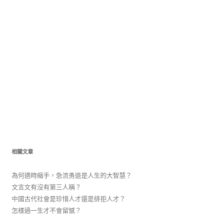
相關文章
為何適時縮手，急流勇退是人生的大智慧？
文言文有沒有第三人稱？
中國古代社會是珍惜人才還是排拒人才？
怎樣過一生才不會留憾？