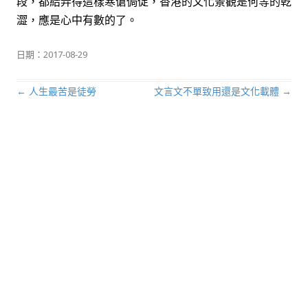
段，都給弄得這樣寒傖侷促，香港的文化景觀是何等的乾
澀，應是心中有數的了。
日期：
2017-08-29
←
人生最苦是徒勞
文言文不單致用還是文化載體
→
文章導航列