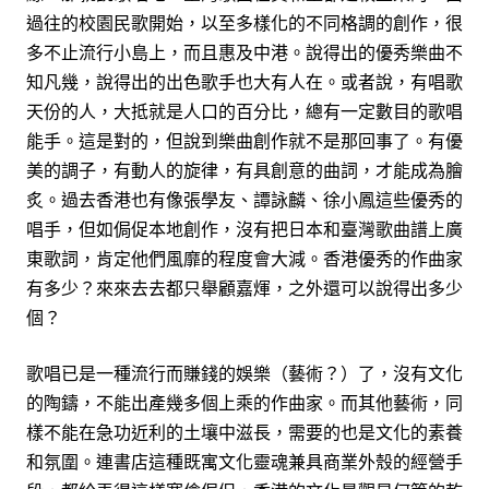
過往的校園民歌開始，以至多樣化的不同格調的創作，很
多不止流行小島上，而且惠及中港。說得出的優秀樂曲不
知凡幾，說得出的出色歌手也大有人在。或者說，有唱歌
天份的人，大抵就是人口的百分比，總有一定數目的歌唱
能手。這是對的，但說到樂曲創作就不是那回事了。有優
美的調子，有動人的旋律，有具創意的曲詞，才能成為膾
炙。過去香港也有像張學友、譚詠麟、徐小鳳這些優秀的
唱手，但如侷促本地創作，沒有把日本和臺灣歌曲譜上廣
東歌詞，肯定他們風靡的程度會大減。香港優秀的作曲家
有多少？來來去去都只舉顧嘉煇，之外還可以說得出多少
個？
歌唱已是一種流行而賺錢的娛樂（藝術？）了，沒有文化
的陶鑄，不能出產幾多個上乘的作曲家。而其他藝術，同
樣不能在急功近利的土壤中滋長，需要的也是文化的素養
和氛圍。連書店這種既寓文化靈魂兼具商業外殼的經營手