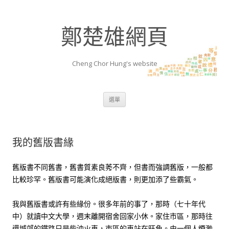
鄭楚雄網頁
Cheng Chor Hung's website
跳至內容區
選單
我的舊版書緣
舊版書不同舊書，舊書質素良莠不齊，但書而強調舊版，一般都
比較珍罕。舊版書可能演化成絕版書，則更加添了些霸氣。
我與舊版書或許有些緣份。很多年前的事了，那時（七十年代
中）就讀中文大學，週末離開宿舍回家小休。家住市區，那時往
還城郊的鐵路只是柴油火車，市區的車站在旺角。由一個人煙渺