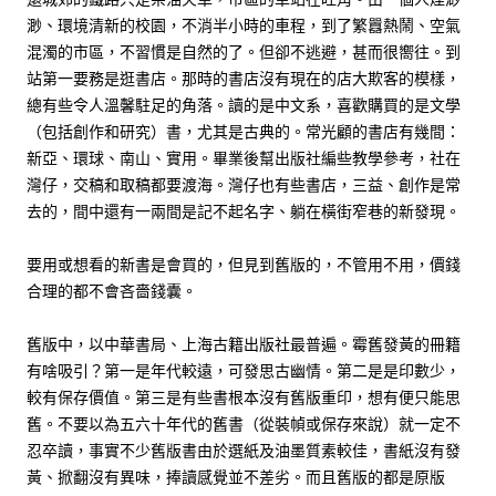
渺、環境清新的校園，不消半小時的車程，到了繁囂熱鬧、空氣
混濁的市區，不習慣是自然的了。但卻不逃避，甚而很嚮往。到
站第一要務是逛書店。那時的書店沒有現在的店大欺客的模樣，
總有些令人溫馨駐足的角落。讀的是中文系，喜歡購買的是文學
（包括創作和研究）書，尤其是古典的。常光顧的書店有幾間：
新亞、環球、南山、實用。畢業後幫出版社編些教學參考，社在
灣仔，交稿和取稿都要渡海。灣仔也有些書店，三益、創作是常
去的，間中還有一兩間是記不起名字、躺在橫街窄巷的新發現。
要用或想看的新書是會買的，但見到舊版的，不管用不用，價錢
合理的都不會吝嗇錢囊。
舊版中，以中華書局、上海古籍出版社最普遍。霉舊發黃的冊籍
有啥吸引？第一是年代較遠，可發思古幽情。第二是是印數少，
較有保存價值。第三是有些書根本沒有舊版重印，想有便只能思
舊。不要以為五六十年代的舊書（從裝幀或保存來說）就一定不
忍卒讀，事實不少舊版書由於選紙及油墨質素較佳，書紙沒有發
黃、掀翻沒有異味，捧讀感覺並不差劣。而且舊版的都是原版