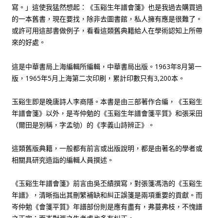
寫。」這使我猛然想起：《玉谿生年譜會箋》也是我過去購買過
的一本舊書，現在要找，除非去圖書館，私人擁有應是很難了。
或許可用這部書做例子，看看這類舊典籍給人在學術認知上所帶
來的好處。
這是中華書局上海編輯所編輯，中華書局出版。1963年8月第一
版，1965年5月上海第二次印刷，累計印數只有3,200本。
玉谿生即是晚唐詩人李商隱。本書是由三部著作合編，《玉谿生
年譜會箋》以外，是岑仲勉的《玉谿生年譜會箋平質》和張采田
（爾田是別稱，字孟劬）的《李義山詩辨正》。
這類舊版典籍，一般都有前言或出版說明，都是由著名的學者或
相關具研究造詣的編輯人員撰述。
《玉谿生年譜會箋》前言由吳丕績撰寫，對張箋馮浩的《玉谿生
年譜》，清晰指出其刪繁補缺和糾正誤箋是兩項重要的貢獻。而
岑仲勉《會箋平質》年譜部份則是應有盡有，弗蔓弗枝，不愧譜