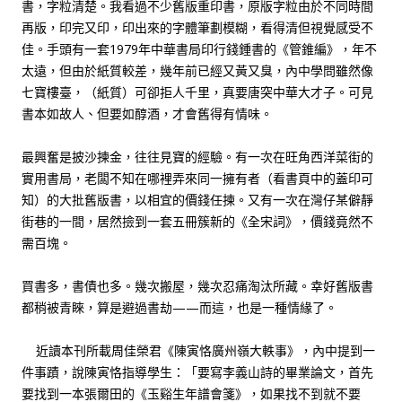
書，字粒清楚。我看過不少舊版重印書，原版字粒由於不同時間
再版，印完又印，印出來的字體筆劃模糊，看得清但視覺感受不
佳。手頭有一套1979年中華書局印行錢鍾書的《管錐編》，年不
太遠，但由於紙質較差，幾年前已經又黃又臭，內中學問雖然像
七寶樓臺，（紙質）可卻拒人千里，真要唐突中華大才子。可見
書本如故人、但要如醇酒，才會舊得有情味。
最興奮是披沙揀金，往往見寶的經驗。有一次在旺角西洋菜街的
實用書局，老闆不知在哪裡弄來同一擁有者（看書頁中的蓋印可
知）的大批舊版書，以相宜的價錢任揀。又有一次在灣仔某僻靜
街巷的一間，居然撿到一套五冊簇新的《全宋詞》，價錢竟然不
需百塊。
買書多，書債也多。幾次搬屋，幾次忍痛淘汰所藏。幸好舊版書
都稍被青睞，算是避過書劫——而這，也是一種情緣了。
近讀本刊所載周佳榮君《陳寅恪廣州嶺大軼事》，內中提到一
件事蹟，說陳寅恪指導學生：「要寫李義山詩的畢業論文，首先
要找到一本張爾田的《玉谿生年譜會箋》，如果找不到就不要