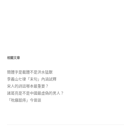
相關文章
簡體字是載體不是洪水猛獸
李義山七律「末句」內涵試釋
宋人的詩話哪本最重要？
諸葛亮是不是中國最虛偽的男人？
「吮癰舐痔」今昔談