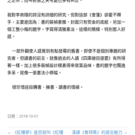
之正宗；而岑對張之失考處也多有糾正。
我對李商隱的詩沒有詳細的研究，但對這部《會箋》卻愛不釋
手，主要是因為：書的裝幀素雅，封面只有熨金的底紙，另加一
個工整小楷的題字。字寫得清雅素淡，這樣的簡樸，特別惹人好
感。
一部外觀使人感覺到有點發霉的舊書，即使不是個別專題的研
究者，但讀書的前言，就像過去的人讀《四庫總目提要》有所得
著一樣。加上很多裝幀設計樸素得來很富品味，書的題字也飄逸
多采，就像一張書法小條幅。
很珍惜這段購書、擁書、讀書的情緣。
日期：
2018-10-01
←
《紅樓夢》是否就叫《紅樓
漢譯《魯拜集》的語言魅力
→