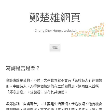
鄭楚雄網頁
Cheng Chor Hung's website
跳至內容區
選單
寫詩是苦是樂？
寫詩應該是苦的，不然，文學世界就不會有「苦吟詩人」這個類
別。中國詩人，入得這個類別的有孟郊和賈島。這兩個人並稱
「郊寒島瘦」，想想看，必有其共通點。
孟郊被稱「自鳴寒苦」，主要是生活困頓，仕途坎坷。他有機會
見到皇帝，沒被提拔，寫了包括「不才明主棄，多病故人疏」兩