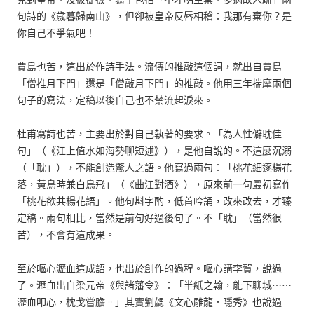
句詩的《歲暮歸南山》，但卻被皇帝反唇相稽：我那有棄你？是
你自己不爭氣吧！
賈島也苦，這出於作詩手法。流傳的推敲這個詞，就出自賈島
「僧推月下門」還是「僧敲月下門」的推敲。他用三年揣摩兩個
句子的寫法，定稿以後自己也不禁流起淚來。
杜甫寫詩也苦，主要出於對自己執著的要求。「為人性僻耽佳
句」（《江上值水如海勢聊短述》），是他自說的。不這麼沉溺
（「耽」），不能創造驚人之語。他寫過兩句：「桃花細逐楊花
落，黃鳥時兼白鳥飛」（《曲江對酒》），原來前一句最初寫作
「桃花欲共楊花語」。他句斟字酌，低首吟誦，改來改去，才臻
定稿。兩句相比，當然是前句好過後句了。不「耽」（當然很
苦），不會有這成果。
至於嘔心瀝血這成語，也出於創作的過程。嘔心講李賀，說過
了。瀝血出自梁元帝《與諸藩令》：「半紙之翰，能下聊城⋯⋯
瀝血叩心，枕戈嘗膽。」其實劉勰《文心雕龍．隱秀》也說過