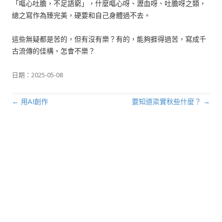
「嘔心吐膽，不足語窮」，什麼嘔心呀、瀝血呀、吐膽呀之類，
總之寫作為臻完美，硬要和自己身體過不去。
這些無疑都是苦的，但有沒有樂？有的，能夠捱得過苦，寫成千
古流傳的佳構，怎會不樂？
日期：
2025-05-08
←
用AI創作
要知道梁實秋些什麼？
→
文章導航列