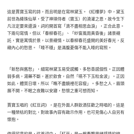
這是賈寶玉寫的詩，而且明是在寫林黛玉。《紅樓夢》中，黛玉
前世為絳珠仙草，受了神瑛侍者（寶玉）的澆灌之恩，故今生下
凡注定要來還淚，詞的開首寫「滴不盡相思血淚」，正合此意。
下兩句寫情，但以「春柳春花」、「紗窗風雨黃昏後」諸景襯
託，實是寓情於景，以景襯情。以春柳春花盛開的美好春光，反
襯內心的愁思。「睡不穩」是滿腹憂傷不能入睡的寫照。
「新愁與舊愁」，細寫林黛玉易受感觸、多愁善感個性。正因體
弱多病，湯藥不斷，甚於飲食，自然「嚥不下玉粒金波」。正因
如此，體質日壞，所以「瞧不盡鏡裡花容瘦」。多愁之人，眉頭
展不開，不眠之夜難以安寢，愁懷之重可想而知。
賈寶玉唱的《紅豆詞》，是在外面人群飲酒狂歡之時唱的，這是
一種榮枯的對比，對故事內容有啟示作用，也可見傷心人自另有
懷抱。
值得留意的是，這首詞中，「紅豆」是一根牽繫思緒感情的線