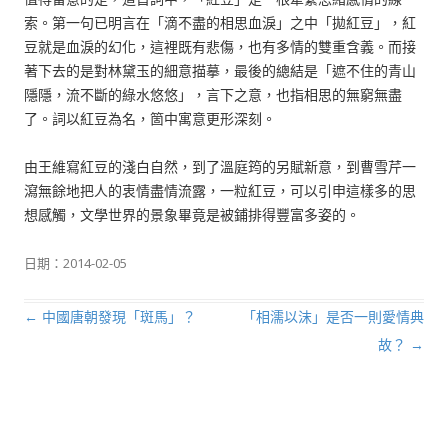
索。第一句已明言在「滴不盡的相思血淚」之中「拋紅豆」，紅
豆就是血淚的幻化，這裡既有悲傷，也有多情的雙重含義。而接
著下去的是對林黛玉的細意描摹，最後的總結是「遮不住的青山
隱隱，流不斷的綠水悠悠」，言下之意，也指相思的無窮無盡
了。詞以紅豆為名，箇中寓意更形深刻。
由王維寫紅豆的淺白自然，到了溫庭筠的另賦新意，到曹雪芹一
瀉無餘地把人的衷情盡情流露，一粒紅豆，可以引申這樣多的思
想感觸，文學世界的景象畢竟是被鋪排得豐富多姿的。
日期：
2014-02-05
←
中國唐朝發現「斑馬」？
「相濡以沫」是否一則愛情典
文章導航列
故？
→