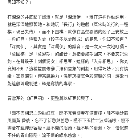
思知不知？」
在深深的井底點了蠟燭，就是「深燭伊」。燭在這裡作動詞用，
就是深深地照著她。和她玩「長行」的遊戲（唐宋時流行的一種
棋，現已失傳），而不下圍棋。就像在晶瑩剔透的骰子上安放上
一粒紅豆，這種入骨（骰子多以骨雕成）的相思，你知不知道？
「深燭伊」，其實是「深囑伊」的諧音，是一次又一次地叮囑。
「莫圍棋」是「莫違期」的諧音，意指要如期回來，不要忘記誓
約。在骨骰子上刻個洞安上相思豆，這樣的「入骨相思」，你究
竟知不知？這種雙關修辭手法和意象的刻劃，用得巧妙，別有情
緻，寓意深刻，極富感染力。溫庭筠擅寫色彩濃豔的詞，詩歌也
能這般玲瓏剔透，確是寫情的專家。
曹雪芹的《紅豆詞》，更整篇以紅豆起興了：
「滴不盡相思血淚拋紅豆，開不完春柳春花滿畫樓。睡不穩紗窗
風雨黃 昏後，忘不了新愁與舊愁。嚥不下玉粒金波噎滿喉，照不
盡菱花鏡裡形容瘦。展不開的眉頭，捱不明的更漏。呀！恰似遮
不住的青山隱隱，流不斷的綠水悠悠。」