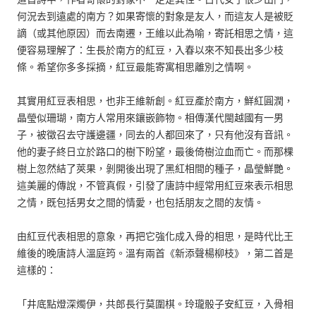
何況去到遠處的南方？如果寄懷的對象是友人，而這友人是被貶
謫（或其他原因）而去南遷，王維以此為喻，寄託相思之情，這
便容易理解了：生長於南方的紅豆，入春以來不知長出多少枝
條。希望你多多採摘，紅豆最能寄寓相思離別之情啊。
其實用紅豆表相思，也非王維新創。紅豆產於南方，鮮紅圓潤，
晶瑩似珊瑚，南方人常用來鑲嵌飾物。相傳漢代閩越國有一男
子，被徵召去守護邊疆，同去的人都回來了，只有他沒有音訊。
他的妻子終日立於路口的樹下盼望，最後倚樹泣血而亡。而那棵
樹上忽然結了莢果，剝開後出現了黑紅相間的種子，晶瑩鮮艷。
這美麗的傳說，不管真假，引發了唐詩中經常用紅豆來表示相思
之情，既包括男女之間的情愛，也包括朋友之間的友情。
由紅豆代表相思的意象，再把它強化成入骨的相思，是時代比王
維後的晚唐詩人溫庭筠。溫有兩首《新添聲楊柳枝》，第二首是
這樣的：
「井底點燈深燭伊，共郎長行莫圍棋。玲瓏骰子安紅豆，入骨相