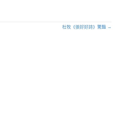
杜牧《張好好詩》驚豔
→