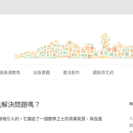
跳至內容區
論香港教育
出版書籍
書法創作
讀點詩文詞
能解決問題嗎？
相
人
很吸引人的。它描述了一個飽學之士的高華氣質，與及面
詞
文