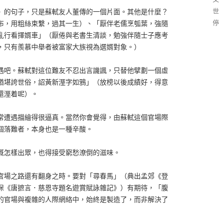
世
》的句子，只是蘇軾友人董傳的一個片面。其他是什麼？
停
布，用粗絲束繫，過其一生）、「厭伴老儒烹瓠葉，強隨
亂行看擇婿車」（厭倦與老書生清談，勉強伴隨士子應考
，只有羨慕中舉者被富家大族視為選婿對象。）
遇吧。蘇軾對這位難友不忍出言譏諷，只替他擘劃一個虛
猶堪誇世俗，詔黃新溼字如鴉」（放榜以後成績好，得意
還溼着呢）。
常遭遇描繪得很逼真。當然你會覺得，由蘇軾這個官場際
個落難者，本身也是一種辛酸。
概怎樣出眾，也得接受窮愁潦倒的滋味。
官場之路還有翻身之時。要對「尋春馬」（典出孟郊《登
保《唐摭言．慈恩寺題名遊賞賦詠雜記》）有期待，「腹
的官場與複雜的人際網絡中，始終是製造了，而非解決了