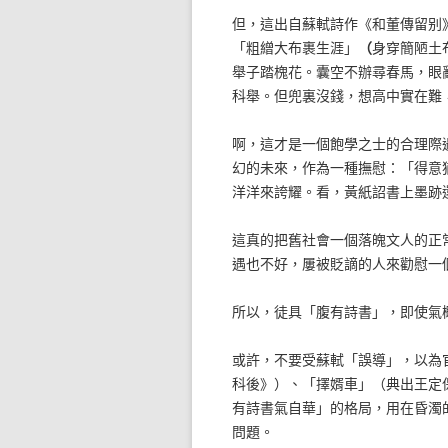
但，這出自蘇軾詩作《和董傳留别
「粗繒大布裹生涯」
（
身穿簡陋土
舉子踏槐花。囊空不辦尋春馬，眼
科舉。但兜裏沒錢，想高中實在難
啊，這才是一個飽學之士的合理際
幻的未來，作為一種撫慰：「得意
洋洋來誇耀。看，黃紙詔書上墨跡
這真的把舊社會一個落魄文人的正
遇也不好，屢被貶謫的人來勸慰一
所以，徒具「腹有詩書」，即使氣
或許，不要受蘇軾「誤導」，以為
科後》）、「擇婿車」（典出王定
有詩書氣自華」的格局，用在昏濁
問題。