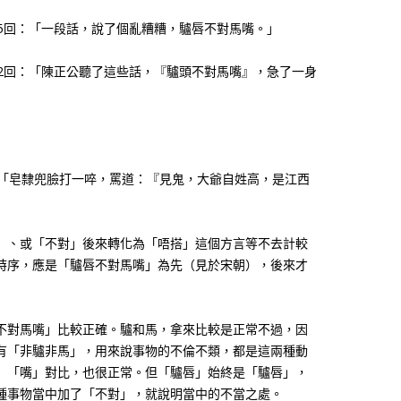
25回：「一段話，說了個亂糟糟，驢唇不對馬嘴。」
52回：「陳正公聽了這些話，『驢頭不對馬嘴』，急了一身
：「皂隸兜臉打一啐，罵道：『見鬼，大爺自姓高，是江西
」、或「不對」後來轉化為「唔搭」這個方言等不去計較
時序，應是「驢唇不對馬嘴」為先（見於宋朝），後來才
不對馬嘴」比較正確。驢和馬，拿來比較是正常不過，因
有「非驢非馬」，用來說事物的不倫不類，都是這兩種動
」「嘴」對比，也很正常。但「驢唇」始終是「驢唇」，
種事物當中加了「不對」，就說明當中的不當之處。