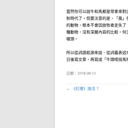
當然你可以說牛和馬都是常拿來對
秋時代了。但要注意的是，「風」
的動物，根本不會因放牧者走失了
種動物，沒有深層內容的比較。何
噱頭。
所以從詞語起源來說、從詞義表述
日後寫文章，再寫成「牛頭唔搭馬
日期：
2018-08-13
←
《紅樓》誨淫？
文章導航列