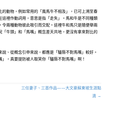
比的動物，例如常用的「風馬牛不相及」，已可上溯至春
在這裡作動詞用，意思是指「走失」。馬和牛是不同種類
，令兩種動物彼此吸引而交配。這裡牛和馬只是隨便舉兩
況「牛頭」和「馬嘴」概念差天共地，更沒有拿來對比的
來說、從概念引申來說，都應是「驢唇不對馬嘴」較好。
嘴」，真要提防被人取笑你「驢唇不對馬嘴」啊！
三任妻子、三首作品——大文豪蘇東坡生涯點
滴
→