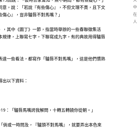
中
同意，說：「若說『有些傷心』，不但文理不貫，且下文
在
些傷心』，豈非驢唇不對馬嘴？」
人
》，其中《園丁》一節，指當時舉辦的一些春聯徵集活
本規律，上聯寫七字，下聯寫成九字，有的典故用得驢唇
表達一些看法，都寫作「驢唇不對馬嘴」，這是他們慣熟
得出以下資料：
卷19：「驢唇馬嘴誇我解問，十轉五轉饒你從朝。」
：「倘或一時問及，『驢頭不對馬嘴』，就要弄出本色來