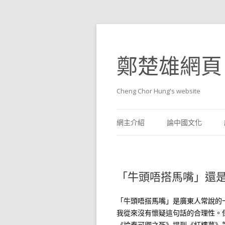
鄭楚雄網頁
Cheng Chor Hung's website
網主介紹
論中國文化
「牛頭唔搭馬嘴」還
「牛頭唔搭馬嘴」是廣東人常說的
我從來沒有懷疑這句話的合理性。
《論秦可卿之死》提到《紅樓夢》