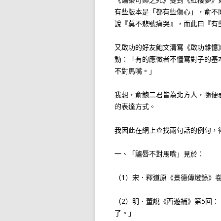
有些版本是「都有些傷心」，俞不
說『莫不悲號痛哭』，而此曰『有
又啟功的好友鮑文清寫《啟功雜憶
動：「有的應徵者不懂寫對子的基
不對馬嘴。」
我想，俞鮑二君皆為北方人，隨便
的表達方式。
我因此在網上查找兩句話的例句，
一、「驢唇不對馬嘴」見於：
（1）宋．釋道原《景德傳燈錄》
（2）明．董說《西遊補》第5回
了。」