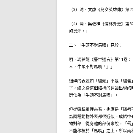
（3）清．文康《兒女英雄傳》第
（4）清．吳敬梓《儒林外史》第
的臭汗。」
二、「牛頭不對馬嘴」見於：
明．馮夢龍《警世通言》第11卷
人，牛頭不對馬嘴！』」
細碎的表述如「驢頭」不是「驢唇
了，總之從這個結構的詞語出現的
衍化為「牛頭不對馬嘴」。
但從邏輯推理來看，也應是「驢唇
為兩種動物外表都很近似。成語中
物對舉。從身體的部份來說，「唇
不能移植於「馬嘴」之上，所以兩