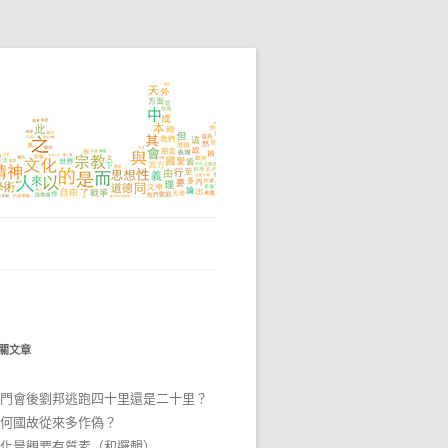
關文章
門會後劉邦逃跑四十里還是二十里？
何國故從來多作偽？
化景觀要有質素（和邏輯）