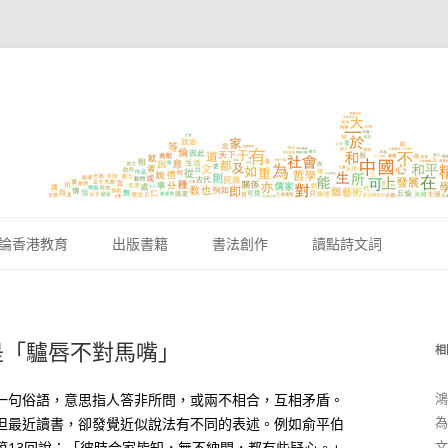
跳至內容區
論香港教育
出版書籍
書法創作
讀點詩文詞
是「驢唇不對馬嘴」
相
鴻
一句俗語，意思指人答非所問，或兩不相合，互相矛盾。
為
但最近讀書，卻發覺近似說法有不同的表述。例如俞平伯
文
第13回說：「彼時合家皆知，無不納悶，都有些疑心。」