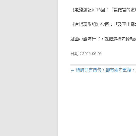
《老殘遊記》16回：「論做官的
《官場現形記》47回：「及至山
戲曲小說流行了，就把這構句掉轉
日期：
2025-06-05
←
絕詩只有四句，卻有兩句重複，
文章導航列