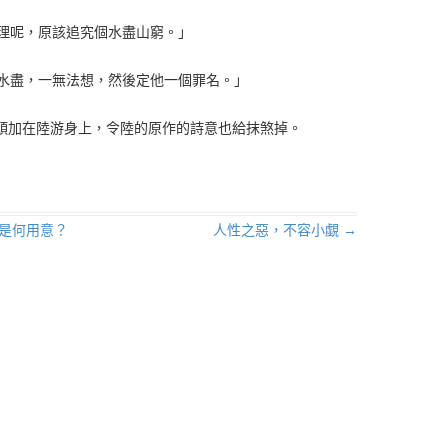
道理呢，原該追究個水盡山窮。」
窮水盡，一無法想，然後定他一個罪名。」
頭加在陸游身上，令陸的原作的詩意也給抹煞掉。
是何用意？
人性之惡，不容小覷
→