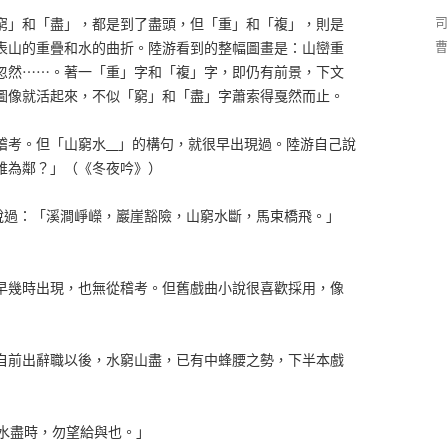
司
窮」和「盡」，都是到了盡頭，但「重」和「複」，則是
曹
表山的重疊和水的曲折。陸游看到的整幅圖畫是：山巒重
忽然⋯⋯。著一「重」字和「複」字，即仍有前景，下文
圖像就活起來，不似「窮」和「盡」字蕭索得戛然而止。
稽考。但「山窮水__」的構句，就很早出現過。陸游自己說
誰為鄰？」（《冬夜吟》）
也說過：「溪澗崢嶸，巖崖豁險，山窮水斷，馬束橋飛。」
早幾時出現，也無從稽考。但舊戲曲小說很喜歡採用，像
自前出辭職以後，水窮山盡，已有中蜂腰之勢，下半本戲
窮水盡時，勿望給與也。」