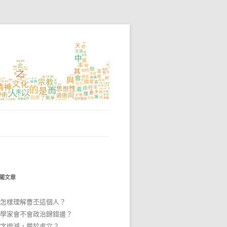
關文章
怎樣理解曹丕這個人？
學家會不會政治歸錯邊？
字增減，嚴於虎穴？