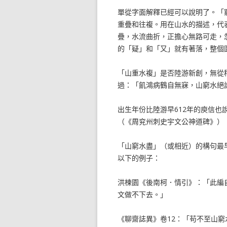
單從字面解釋已經可以說明了。「
重疊和往複。用在山水的描述，代
疊，水流曲折，正擔心無路可走，
的「疑」和「又」就有著落，整個
「山重水複」是否陸游新創，無從
過：「飢鴻病鶴自無寐，山窮水絕
出生年份比陸游早612年的庾信
（《周兖州刺史宇文公神道碑》）
「山窮水盡」（或相近）的構句最
以下的例子：
洪楝園《後南柯．情引》：「此編
文做不下去。」
《聊齋誌異》卷12：「苟不至山