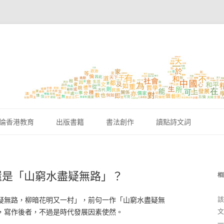
跳至內容區
論香港教育
出版書籍
書法創作
讀點詩文詞
還是「山窮水盡疑無路」？
相
該
疑無路，柳暗花明又一村」，前句一作「山窮水盡疑無
文
，寫作後者，不過是時代發展因素使然。
一