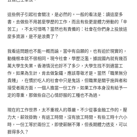
這些例子引起社會關注，是必然的。一般的看法是：讀這麼多
書，去做些不用甚麼學歷的工作，而且有些更是體力勞動的「辛
苦工」，不太可惜嗎？當然也有責備的：社會在你們身上投放這
麼多資源，是不是浪費了？
我看這問題也不能一概而論，當中有自願的，也有迫於現實的，
動機根本就不很相同。現今社會，學歷泛濫，據說國內就有幾百
萬大學生失業。香港情況也好不了多少，大學生找不到適當工
作，如果為生計，肯去做紮鐵，應該尊敬才是。當然「職業無分
貴賤」，在慣於吃人的社會中只是鬼話，但職業是關乎施與者和
接受者兩方面，一個人擔當一份工作，如果工作本身沒有給予一
定的尊重，那做些自己心情舒服的工種也不為過。
現在的工作世界，太不重視人的尊嚴。不少從事金融工作的，壓
力大，薪效掛鉤，有返工時間，沒有放工時間。有些工時十六小
時，一份工等於兩份工，即使薪酬不薄，但長期體力透支，可以
捱得多久？