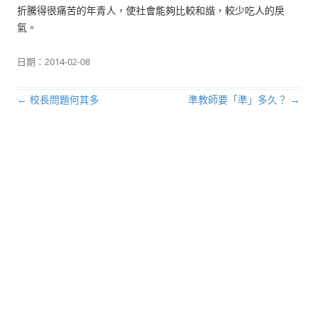
折騰得很痛苦的年青人，使社會能夠比較和諧，較少吃人的戾
氣。
日期：
2014-02-08
←
校長問題何其多
準教師要「準」多久？
→
文章導航列