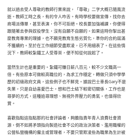
就以過去受人尊敬的教師行業來說，「尊敬」二字大概已隨風流
逝。教師工時之長，有的令人咋舌。有時學校要做宣傳，找你去
商場派傳單，甚至表演，你不可拒絕。校長要加強補課，你便得
跟隨著去參與奴役學生，沒有自願不自願的。如果這時你掣出甚
麼教育專業的理據，也不願見教育生態劣質化，準你的合約屆滿
不獲續約。至於在工作細節受盡欺凌，已不用細表了。在這些情
況下，教師較紮鐵工人受尊崇，便不知從何說起了。
當然生計也是重要的。紮鐵可賺日薪八百元，較不少文職高一
倍。有些原本可做較高職位的，為求工作穩定，轉做只須中學學
歷的初級政府文員，這些例子也不鮮見。據說巴士車長Gary不是
失業，只是自幼喜愛巴士，想和巴士結下較密切關係，工作也是
尋夢的方式，這種追尋理想、無視外界壓力的勇氣，也值得欣
賞。
喜歡指點這指點那的社會評論者，夠膽指責年青人浪費社會資
源，倒不如將矛頭指向製造社會不公的政治決策者、濫用職權的
公營私營機構的僱主或管理者，不要只管欺凌些為職業為生計被