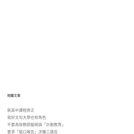
相關文章
新高中課程修正
寫好文句大學也有角色
不要為保教師飯碗搞「計劃教育」
要求「粗口報告」涉嫌三違反