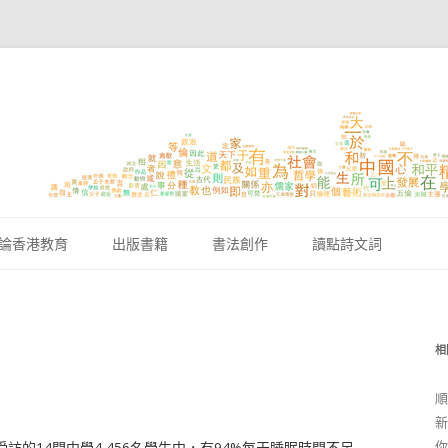
跳至內容區
論香港教育
出版書籍
書法創作
讀點詩文詞
相
順
新
你
的14間中學4,456名學生中，有94%每天睡眠時間不足