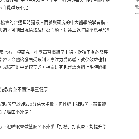
教
4%自覺睡眠不足。
資
學協會的合適睡時建議。而參與研究的中大醫學院學者指，
失調，可能出現情緒及行為問題。建議上課時間不應早於8
美國也有一項研究，指學童習慣很早上課，對孩子身心發展
學習，令體格發展受限制，專注力受影響，教學效益也打
，成績在班中是較差的。相關研究也建議應把上課時間推
香港教育並不關注學童健康
時間早於8時30分佔大多數，但推遲上課時間，茲事體
對？理由不外是：
眠。遲睡眠會做甚麼？不外乎「打機」打夜些，對提升學