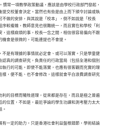
。慣常一項教學政策動議，應該是由學校行政部門發起，
後提交校董會決定。當然也有些是由上而下頒令討論或執
可不做的安排，與其說是「校本」，倒不如說是「校長
程序較複雜，教師意見也很難統一，而且實在和學校「利
突，這樣麻煩的事，校長一念之間，相信很容易偏向不跟
的機會是很微的，可能連提也不會提。
，不是有理據的事情就必定會、或可以落實。只是學童健
些認真的調查研究，負責任的行政當局（包括全港和個別
和執行的可能。即使不能落實，也應有很客觀而充實的理
這樣，便不能、也不會修改，這樣就會平白浪費調查研究
功利的目標而犧牲道理，從來都是存在，而且是極之普遍
低的位置，不如是，最近爭論的學生功課和測考壓力太大
話。
展有一定的助力，只是香港社會利益盤根錯節，學術結論