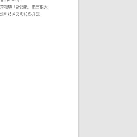
育範疇「計錯數」遺害很大
訊科技普及與校譽升沉