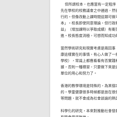
但所謂校本，也應當有一定程序
先在學校的校務議會之中通過，然
行的。但像改動上課時間這類可做
本」。校長即使同意理論，但行政
益」（增加課時以爭取成績）有衝
進。校長態度消極，可想而知成功
當然學術研究和現實考慮是兩回事
康這樣實在的事情，有心人做了一
學校），常識上都應看看有否實踐
據，否則一種積習，只要做下來是
單位的用心和努力了。
香港的教學環境是特殊的，為某個
的。學童健康很多時候都是放在很
等問題，就不會成為社會談論的熱
科學化的研究，本來對推動社會發
有時會用武無地。