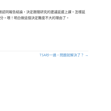
很認同報告結論，決定跟隨研究的建議延遲上課。怎樣延
15分。噢！明白做這個決定難度不大的理由了。
TSA吵一通，問題就解決了？
→