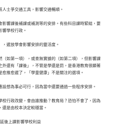
班人士爭交通工具，影響交通暢順。
會影響課後補課或補測等的安排。有些科目課時緊絀，要
影響學校行政。
），遲放學會影響安排的靈活度。
然（如第一項），或查無實據的（如第二項），但影響課
之外還有「課後」，不管是學還是罰，是香港教育很顯著
是愈推愈遲了，「學童健康」不是關注的選項。
應設想為事必可行，因為當中還要通過一些程序安排。
學校行政改變，會由誰推動？教育局？恐怕不會了，因為
，還是由校本決定較穩當。
延後上課影響學校利益