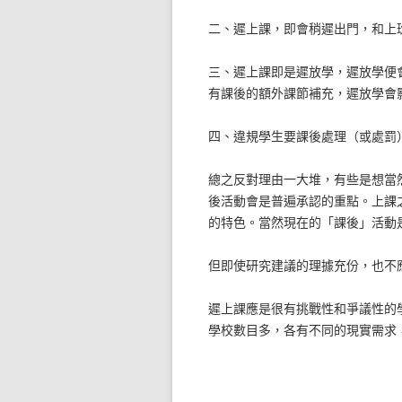
二、遲上課，即會稍遲出門，和上
三、遲上課即是遲放學，遲放學便
有課後的額外課節補充，遲放學會
四、違規學生要課後處理（或處罰
總之反對理由一大堆，有些是想當
後活動會是普遍承認的重點。上課
的特色。當然現在的「課後」活動
但即使研究建議的理據充份，也不
遲上課應是很有挑戰性和爭議性的
學校數目多，各有不同的現實需求