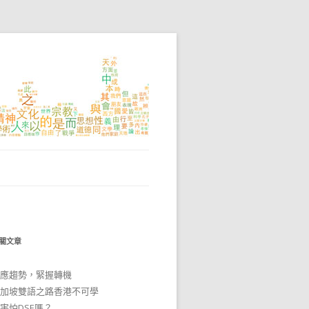
關文章
應趨勢，緊握轉機
加坡雙語之路香港不可學
害怕DSE嗎？