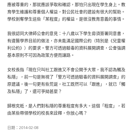
應被尊重的，那就應該爭取和確認，那怕只出現在學生身上。教
育學生維護和尊重個人權益，對公民社會的建設有很大的幫助。
學校剝奪學生這些「某程度」的權益，是很沒教育意義的事情。
我很認同大律師公會的意見：十八歲以下學生毋須簽署同意書，
有違醫學界目前的做法，亦未能滿足國際公約（特別是《兒童權
利公約》）的要求。警方可透過驗毒的資料展開調查，公會強調
基本原則不可因為政策方便而讓路。
女校長指「現在只叫社工跟進又不會公開予大眾，我不認為觸及
私隱」，前一句是無視了「警方可透過驗毒的資料展開調查」的
原建議，後一句更有些荒誕，社工既然可以「跟進」，就已「觸
及私隱」了，還可爭拗甚麼？
歸根究柢，是人們對私隱的尊重程度有多大。這個「程度」，若
由某些帶領學校的校長來詮釋，你放心嗎？
日期：
2014-02-08