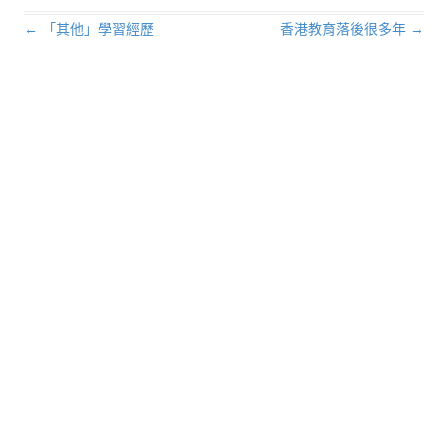
←
「其他」學習經歷
香港教育落後很多年
→
文章導航列