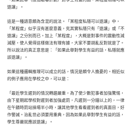
退讓」。
這是一種語意頗為含混的說法。「某程度私隱可以退讓」中，
「某程度」似乎沒有甚麼意義，究其實私隱只有「退讓」或「不
退讓」之分別而已。加上「某程度」，大概是對事件的震動性減
減壓，使人覺得這樣做法有理有據，大家不要胡亂反對就是了。
所以說法的真正意思是：「如果此舉對學生有益的話，私隱就應
該退讓」。
如果這種邏輯推理可以成立的話，情況是頗令人擔憂的。相近似
的例子應用在學校之中，可以是：
「最近學生遲到的情況轉趨嚴重，為了使少數犯事者加強驚惕，
由下星期起學校對遲到者加強處罰，凡遲到一分鐘以上的，一律
在午饍時罰站操場半小時，讓其他學生看看遲到者的真面目，好
作警誡。治亂世必須要用重典，因為如果此舉對學生有益的話，
學生尊嚴就應該退讓」。