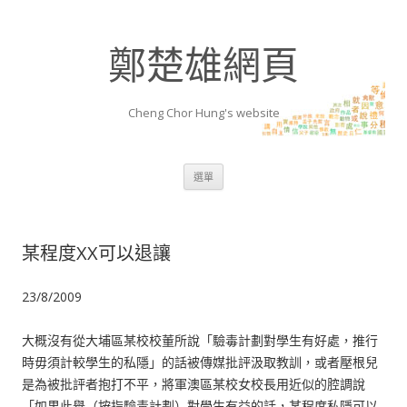
鄭楚雄網頁
Cheng Chor Hung's website
跳至內容區
選單
某程度XX可以退讓
23/8/2009
大概沒有從大埔區某校校董所說「驗毒計劃對學生有好處，推行
時毋須計較學生的私隱」的話被傳媒批評汲取教訓，或者壓根兒
是為被批評者抱打不平，將軍澳區某校女校長用近似的腔調說
「如果此舉（按指驗毒計劃）對學生有益的話，某程度私隱可以