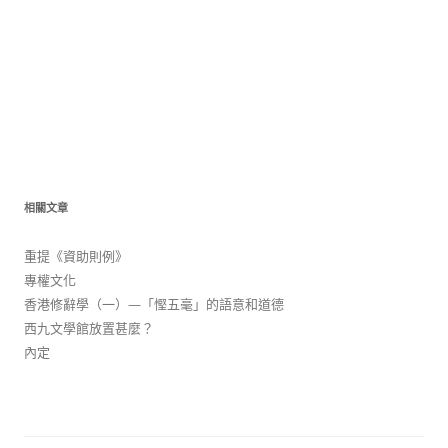
相關文章
重提《資助則例》
專權文化
香港修辭學（一）—「慳五毫」的語意和道德
西九文學館放置甚麼？
內定