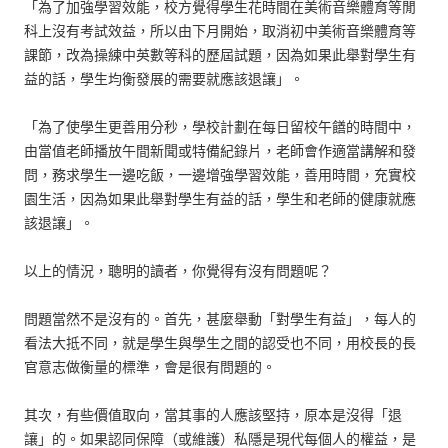
「為了加強學習效能，校方覺得學生花時間在美術音樂體育等閒
科上沒有考試效益，所以由下月開始，取消初中美術音樂體育等
課節，改為操練中英數等科的歷屆試題，因為如果此舉對學生有
益的話，學生均衡發展的需要就應該退讓」。
「為了使學生更善用分秒，學校計劃在每日留校午饍的時間中，
由當值老師播放午間新聞或特備紀錄片，老師會作適當講解和發
問，務求學生一邊吃飯，一邊增強學習效能，善用時間，充實校
園生活，因為如果此舉對學生有益的話，學生和老師的健康就應
該退讓」。
以上的情況，聰明的讀者，你覺得有沒有問題呢？
問題當然不是沒有的。首先，甚麼舉動「對學生有益」，每人的
看法大抵不同，就是學生與學生之間的認受也不同，用校長的長
官意志做衡量的標準，會是很有問題的。
其次，有些價值取向，當其事的人應該堅持，原本是沒得「退
讓」的。如果認同保障（或維護）私隱是現代每個人的權益，是