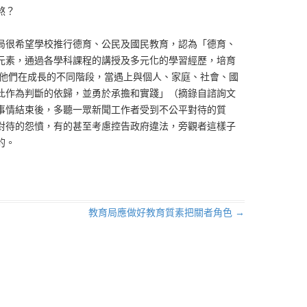
煞？
局很希望學校推行德育、公民及國民教育，認為「德育、
元素，通過各學科課程的講授及多元化的學習經歷，培育
助他們在成長的不同階段，當遇上與個人、家庭、社會、國
此作為判斷的依歸，並勇於承擔和實踐」（摘錄自諮詢文
事情結束後，多聽一眾新聞工作者受到不公平對待的質
對待的怨憤，有的甚至考慮控告政府違法，旁觀者這樣子
的。
教育局應做好教育質素把關者角色
→