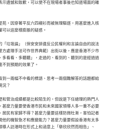
表示遺憾和致歉，可以使不在現場者事後也知道場面的確
屋苑，因穿著平反六四襯衫而被無理驅逐，用甚麼進入核
權可以這麼樣膨脹的疑惑。
的「垃圾論」（保安安排違反公民權利和言論自由的說法
警方處理手法可作世界典範）出街以後，應是香港不少市
、多看看、多聽聽」，走過的、看到的、聽到的是經過過
達不到預期的效果了。
看到一兩幅不中看的標語、思考一兩個難解答的話題都給
現況？
歷和管治成績都是比較陌生的，但說是下任總理的熱門人
。甚麼力量要使香港市民和未來國家領導人多一重不必要
、居民有家歸不得？甚麼力量要這樣防微杜漸，害怕記者
現他的機智急才和應變能力？甚麼力量要假設香港有太多
領導人訪港時在形式上和涵意上「舉欣欣然而相告」、