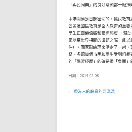
「與民同樂」的良好意願都一概抹
中港關連是日趨密切的。據說教育
公民及國民教育是全人教育的重要
學生正面價值觀和積極態度 ，幫
家以至世界相關的議題之際，能以
件）。國家副總理來港走了一趟，
疑、多聽幾個市民和學生受到粗暴
的「學習經歷」的確是很「負面」
日期：
2014-02-08
←
香港人的腦真的要洗洗
文章導航列