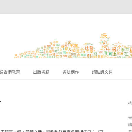
跳至內容區
論香港教育
出版書籍
書法創作
讀點詩文詞
育
相
是
讀
要
鼓之聲，管籥之音，舉欣欣然有喜色而相告曰：『吾