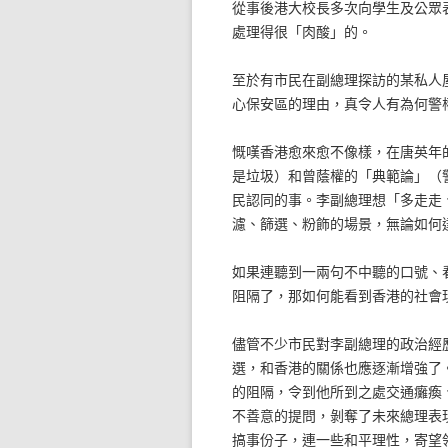
從事後港大校長多次向學生及公眾
處理得很「肉酸」的。
至於有市民在副總理探訪的某私人
心保安區的理由，真令人有為何警
慨嘆香港愈來愈不像樣，在唐英年
是垃圾）和曾蔭權的「典範論」（
民認同的事。李副總理想「多走走
濾、篩選、粉飾的場景，無論如何
如果連聽到一兩句不中聽的口號、
阻隔了，那如何能看到香港的社會
儘管不少市民對李副總理的政治經
選，和香港的關係也應逐漸增強了
的阻隔，令到他所到之處交通癱瘓
不善意的提問，剝奪了未來總理表
搞事份子，連一些和平理性，寄望