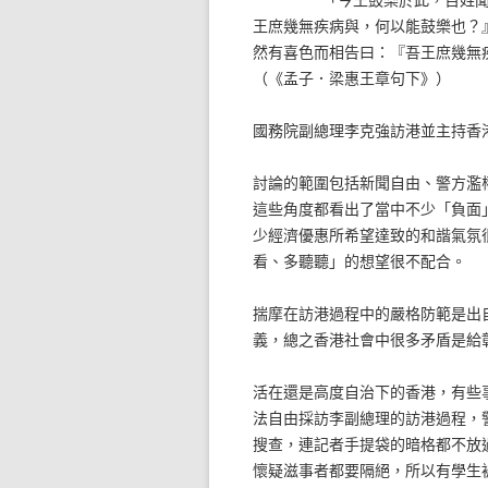
王庶幾無疾病與，何以能鼓樂也？
然有喜色而相告曰：『吾王庶幾無
（《孟子．梁惠王章句下》）
國務院副總理李克強訪港並主持香
討論的範圍包括新聞自由、警方濫
這些角度都看出了當中不少「負面
少經濟優惠所希望達致的和諧氣氛
看、多聽聽」的想望很不配合。
揣摩在訪港過程中的嚴格防範是出
義，總之香港社會中很多矛盾是給
活在還是高度自治下的香港，有些
法自由採訪李副總理的訪港過程，
搜查，連記者手提袋的暗格都不放
懷疑滋事者都要隔絕，所以有學生