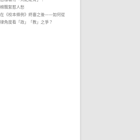
棉飄絮惹人愁
在《校本條例》終審之後——如何從
律角度看「政」「教」之爭？