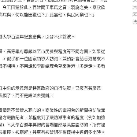
木
』今王田獵於此，百姓聞王車馬之音，羽旄之美，舉欣欣
寫
疾病與，何以能田獵也？』此無他，與民同樂也。」
法
港大學百週年紀念慶典，引發不少餘波。
權、高等學府尊嚴以至市民參與程度等不同方面。如果從
」，似乎和一位國家領導人訪港、兼預計會給香港帶來不
很不相稱，不用說和李副總理希望來香港「多走走、多看
自中央的示意還是特區政府的自行決策，已沒有甚麼意
彰顯了，而不是設法去彌縫。
事情是不禁使人寒心的。商業性的電視台的新聞採訪隊無
警方嚴防記者，某程度到了嚴防滋事者的程度（例如加強
過）。大學百週年典禮的會場自然是高度設防的，所有被
被推撞、被驅趕，甚至有被禁錮在後樓梯中達個多小時。