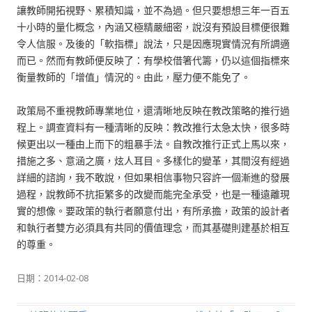
讓教師開拓視野、累積知識，並不為過。但只要想想三年一百五
十小時的量化概念，內涵又極精嚴細密，說沒有預設目標便很難
令人信服。及後的「軟指標」說法，只是因應現實情況有所調適
而已。然而有教師便反映了：有學校借箸代籌，仍以這個指標來
衡量教師的「增值」情況的。由此，壓力便不能免了。
政策局不重視教師專業地位，還清晰地反映在教改策略的推行過
程上。調查資料有一種清晰的反映：教改推行太急太快，很多時
候更出以一種由上而下的粗暴手法。自教改推行正式上馬以來，
措施之多、意涵之廣，炫人耳目。多樣化的變革，其間沒有經過
詳細的諮詢，我不敢說，但如果相信事物只容許一個漸進的發展
過程，說教師不抗拒繁多的改變而能完全承受，也是一種遠離現
實的想像。要政策的執行者願意付出，有所承擔，政策的設計者
和執行者雙方必須具有共同的價值理念，而其基礎則建基於相互
的尊重。
日期：
2014-02-08