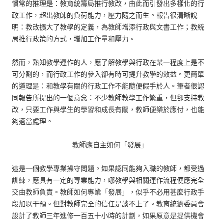
慣常的推理是：教育統籌局推行教改，由此而引發出多樣化的行
政工作，超出教師的負荷能力，壓力隨之而生。報告很清晰說
明：教改擴大了教學的定義，為教師增添行政與文書工作；教統
局推行政策的方式，增加工作量和壓力。
然而，熟知教學運作的人，應了解教學與行政在某一程度上是不
可分割的，而行政工作的參入卻有時可提升教學的效益。更簡單
的道理是：和教學有關的行政工作不能隨便假手於人。筆者很認
同報告所提出的一個意念：不少教師教學工作繁重，但卻支持教
改，只要工作與學生的學習和成長有關，教師便樂於應付，也能
夠適當處理。
教師應自主如何「發展」
這是一個教學專業操守問題。如果認同能夠入職的教師，都受過
訓練，應具有一定的專業能力，哪教學與相關運作流程便應完全
交由教師負責。教師如何專業「發展」，似乎不必用甚麼行政手
段加以干預。但對教師完全的信任是談不上了。教育統籌委員會
設計了教師三年進修一百五十小時的計劃，如果原意是提供機會