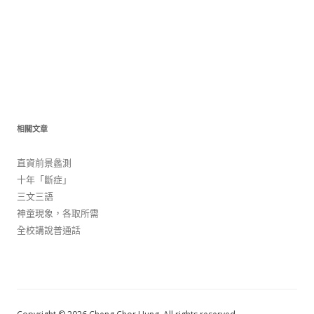
相關文章
直資前景蠡測
十年「斷症」
三文三語
神童現象，各取所需
全校講說普通話