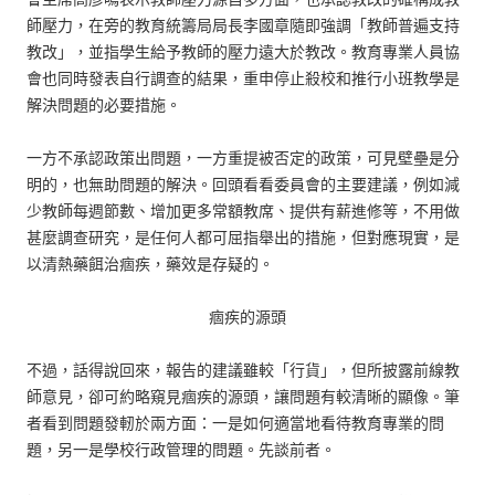
師壓力，在旁的教育統籌局局長李國章隨即強調「教師普遍支持
教改」，並指學生給予教師的壓力遠大於教改。教育專業人員協
會也同時發表自行調查的結果，重申停止殺校和推行小班教學是
解決問題的必要措施。
一方不承認政策出問題，一方重提被否定的政策，可見壁壘是分
明的，也無助問題的解決。回頭看看委員會的主要建議，例如減
少教師每週節數、增加更多常額教席、提供有薪進修等，不用做
甚麼調查研究，是任何人都可屈指舉出的措施，但對應現實，是
以清熱藥餌治痼疾，藥效是存疑的。
痼疾的源頭
不過，話得說回來，報告的建議雖較「行貨」，但所披露前線教
師意見，卻可約略窺見痼疾的源頭，讓問題有較清晰的顯像。筆
者看到問題發軔於兩方面：一是如何適當地看待教育專業的問
題，另一是學校行政管理的問題。先談前者。