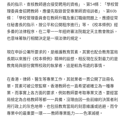
長的指示，查核教師適合接受聘用的資格」、第54條：「學校管
理委員會招聘教師，應優先取錄曾受專業師資培訓者」、第60b
條：「學校管理委員會在教師升職及重訂職級問題上，應遵從常
任秘書長的指示，按公平和公開程序進行」等。《校本條例》經
多番的法律程序，在二零一一年經終審法院裁定天主教會敗訴，
也意味著執行相關決定是一項法律的規定。
現在申訴公署所要求的，是維護教育質素，其實也配合教育當局
長期以來推行《校本條例》精神的設想，相反現在反對最力的是
教育局與部份實際校政的執掌者，這是較為弔詭的事情。
在香港，律師、醫生等專業工作，其就業者一貫公開了註冊名
單，質素可被公眾監察。香港教師也一直希望被確立為一種專
業，而事實上各方面的要求，例如教師要考取專業文憑、要經當
局檢定為合格教師等都一一具備，沒理由因一些前線的決策者利
用行政上的灰色地帶、也包括教育當局的刻意維護或逃避，而令
專業中的最重要一環——教師專業能力——色澤減褪。