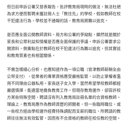
但日前申訴公署又發表報告，批評教育局現時的做法，無法杜絕
為求方便而暫聘未獲註冊人士「教住先」的學校，假如教師在校
干犯違法行為，學校並不通報的話，教育局將難以追究。
是否應全面公開教師資料，局方和公署的爭拗點，顯然就是關於
家長和公眾利益知情權是否應全面保護的爭議。申訴公署要求公
開資料，側重點在於教師在校干犯違法行為難以追究，但其實這
和教育質素也有相當關係。
不需怎樣細心分析，也應知道作為一項公職（官津教師薪酬全由
公帑支付），從業者的專業資格應受嚴格監管，以防止掌權者濫
用不同理由公器私用。家長送子女入學，當然希望學校教師都經
嚴選慎擇，能適當地擔負教育工作。但現存教育運作，卻容許校
方某些特殊空間，聘請沒有列入教育局註冊名單的合資格教師。
理論上，教育局應作為教師資歷的把關者，但一些臨時職位，或
一些校方經由學校運作經費特殊調配而支薪的職位，所聘請的教
師往往無法有效監管，因而有不合資格的教師在校任教的空間。