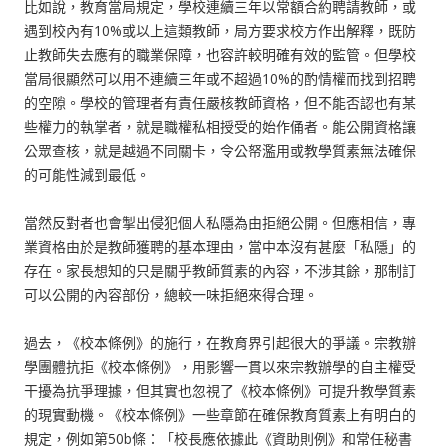
比如說，教育當局規定，學校連續三年以常額合約聘請教師，或
遇到校內有10%或以上這類教師，局方要求校方作出解釋，既防
止教師失去應有的職業保障，也容許較明確有效的監管。但學校
當局很顯然可以用不連續三年或不超過10%的酌情權而找到招聘
的空隙。學校的管理者有責任嚴核教師資格，但不能否認也有某
些權力的執掌者，就是職權私相授受的始作俑者。能公開資格讓
公眾查核，就是越過不同關卡，令公帑濫用或教學質素無法確保
的可能性減到最低。
當然反對者也會掣出侵犯個人私隱為由拒絕公開。但應相信，專
業資格由於是教師獲聘的基本理由，當中本沒有甚麼「私隱」的
存在。家長想知的只是關乎教師質素的內容，不涉其餘，那制訂
可以公開的內容部份，總較一味拒絕來得合理。
過去，《校本條例》的施行，在教育界引起很大的爭議。宗教辦
學團體抗拒《校本條例》，用影響一貫以來宗教辦學的自主權受
干擾為抗爭理據，但其實也忽視了《校本條例》可提升教學質素
的現實動機。《校本條例》一些章節在確保教育質素上有明白的
規定，例如第50b條：「校長應依據此《資助則例》和常任秘書