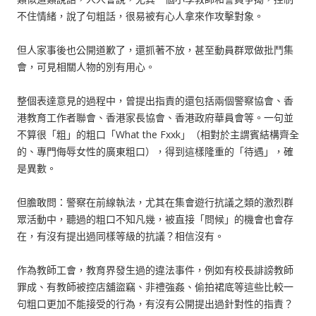
不住情緒，說了句粗話，很易被有心人拿來作攻擊對象。
但人家事後也公開道歉了，還抓著不放，甚至動員群眾做批鬥集
會，可見相關人物的別有用心。
整個表達意見的過程中，曾提出指責的還包括兩個警察協會、香
港教育工作者聯會、香港家長協會、香港政府華員會等。一句並
不算很「粗」的粗口「What the Fxxk」（相對於主謂賓結構齊全
的、專門侮辱女性的廣東粗口），得到這樣隆重的「待遇」，確
是異數。
但膽敢問：警察在前線執法，尤其在集會遊行抗議之類的激烈群
眾活動中，聽過的粗口不知凡幾，被直接「問候」的機會也會存
在，有沒有提出過同樣等級的抗議？相信沒有。
作為教師工會，教育界發生過的違法事件，例如有校長誹謗教師
罪成、有教師被控店舖盜竊、非禮強姦、偷拍裙底等這些比較一
句粗口更加不能接受的行為，有沒有公開提出過針對性的指責？