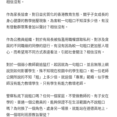
相信沒有。
作為家長協會，對日益劣質化的香港教育生態、關乎子女成長的
身心健康的教學施壓現象，為害較一句粗口不知深多少倍，有沒
有發動群眾集會加以聲討？相信沒有。
作為公務員組織，對於有局長被指濫用職權謀取私利、對涉及貪
腐的不同職級的同僚的惡行，有沒有因為較一句粗口更加惹人噁
心，而希望用不同方式表達看法，引起社會關注？相信沒有。
對於一個弱小教師窮追猛打，起因就為一句粗口，並且無限上綱
說到如何影響學生，殊不知現在校園中的學生粗口，較一位老師
公開所說的不知「粗」上多少倍。就這個「專業」範疇，似乎教
師沒有能力教壞學生，只有學生有能力教壞老師。
警察私底下說粗口嗎？任何一個家庭，不管做教師的、有子女在
學的、普通一個公務員的，能夠保證不在生活範圍內不說粗口
嗎？為何換了一個角色、處身另一場景，就能站在道德高地上，
做一個塔利班原教旨聖徒？