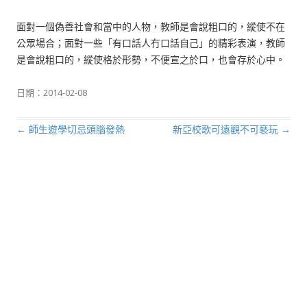
面對一個偽善社會和當中的人物，教師是會說粗口的，縱使不在
公眾場合；面對一些「有口話人冇口話自己」的精彩表演，教師
是會說粗口的，縱使格於形勢，不便宣之於口，也會存於心中。
日期：
2014-02-08
←
師生遊學切忌頭腦發熱
新亞校歌可遠觀不可褻玩
→
文章導航列