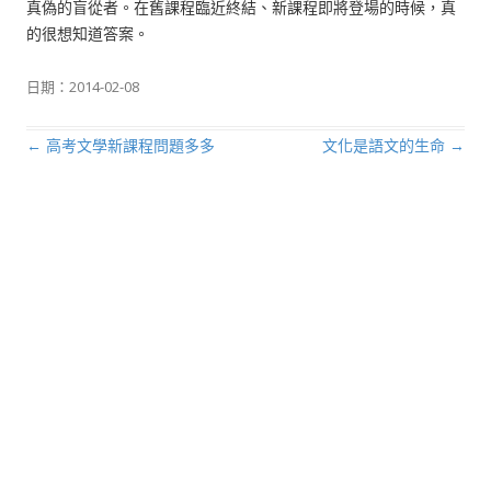
真偽的盲從者。在舊課程臨近終結、新課程即將登場的時候，真
的很想知道答案。
日期：
2014-02-08
←
高考文學新課程問題多多
文化是語文的生命
→
文章導航列