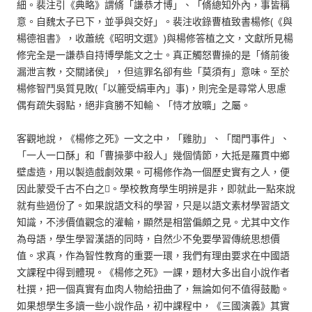
細。裴注引《典略》謂脩「謙恭才博」、「脩總知外內，事皆稱
意。自魏太子已下，並爭與交好」。裴注收錄曹植致書楊修(《與
楊德祖書》，收蕭統《昭明文選》)與楊修答植之文，文獻所見楊
修完全是一謙恭自持博學能文之士。真正觸怒曹操的是「脩前後
漏泄言教，交關諸侯」，但這罪名卻有些「莫須有」意味。至於
楊修智鬥吳質見敗(「以簏受絹車內」事)，則完全是尋常人思慮
偶有疏失弱點，絕非貪勝不知輸、「恃才放曠」之屬。
客觀地說，《楊修之死》一文之中，「雞肋」、「闊門事件」、
「一人一口酥」和「曹操夢中殺人」幾個情節，大抵是羅貫中鄉
壁虛造，用以製造戲劇效果。可楊修作為一個歷史實有之人，便
因此蒙受千古不白之。學校教育學生明辨是非，即就此一點來說
就有些過份了。如果說語文科的學習，只是以語文素材學習語文
知識，不涉價值觀念的灌輸，顯然是相當偏頗之見。尤其中文作
為母語，學生學習漢語的同時，自然少不免要學習傳統思想價
值。求真，作為智性教育的重要一環，我們有理由要求在中國語
文課程中得到體現。《楊修之死》一課，題材大多出自小說作者
杜撰，把一個真實有血肉人物給扭曲了，無論如何不值得鼓勵。
如果想學生多讀一些小說作品，初中課程中，《三國演義》其實