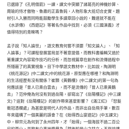
已選錄了《孔明借箭》一課，課文中突顯了諸葛亮的神機妙算、
周瑜的恃才傲物、魯肅的正直魯鈍，人物形象大抵切合史實。題
材引人入勝而同時能鼓勵學生多讀章回小說的，難道就不能在
《水滸傳》《西遊記》等著名作品中找到，必須《三國演義》才
值得特別的青睞嗎？
孟子說「知人論世」，語文教育何嘗不須要「知文論人」、「知
人論事」？可課程發展當局並不著意提倡，而教科書編輯又過於
著重課文內容寫作技巧的分析，而忽視篇章在創作和流傳過程中
所隱蔽了的真實視象。目下中學語文教材中，比如說，陶淵明
《桃花源記》(中二課文)中的桃花源，原型應在哪裡？和陶淵明
的生活經歷有沒有關係？崔顥《黃鶴樓》(中二課文)的第一句為
何應該是「昔人已乘白雲去」，而不是流傳的「昔人已乘黃鶴
去」？范仲俺為何沒有到過岳陽，卻寫出了《岳陽樓記》(中三課
文)？這對《岳陽樓記》的創作帶來甚麼影響？《滿江紅》「怒髮
衝冠憑欄處」為甚麼是明代人的作品，而非出自岳飛手筆，數百
年來蘊構了一個美麗的誤會？在《始得西山宴遊記》(中五課文)
中，柳宗元為何到了永州四年，才「始得」一個海拔不過二百公
尺的西山，並煞有介事地獎譽為「然後知是山之特立，不與培塿