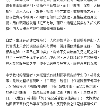
這個故事簡單易明，情節亦生動有緻，而且「教訓」深刻，大概
相當「深入人心」。於是，楊修「恃才放曠，數犯曹操之忌」，
他喜歡賣弄小聰明，不知伴君如伴虎的道理，最後招致殺身之
禍，用口頭語說就是「抵死有餘」而已。編選這篇教材入語文課
程中的人大概亦不能否認這個出發動機。
自然，生活在封建君權時代，人命輕如草芥，看到楊修見殺，人
們習慣上只會誇讚曹操險仄有謀略，譏評楊修幼稚無識器，「丞
相非在夢中，君乃在夢中矣」，楊修不免自詒無先見之明之誚。
只是，一則完全違乎史實的小說內容，出之以稀鬆平常的筆觸，
導人於預設評價之中，便不免有些厚誣古人，誤導蒼生的況味。
中學教材的編選者，大概是沒有計劃把事實告訴學生的。楊修史
事，見諸史籍相當簡略。《三國志．魏書》《任城陳蕭王傳第十
九》記曹操因「楊脩(按即修，下同)頗有才策，而又袁氏之甥，
於是以罪誅脩」，如果結合曹丕即位後「誅丁儀、丁廙並其男
口」(《世語》載楊修「與丁儀兄弟皆欲以植為嗣」)，大概就是
魏國曹丕曹植兄弟爭權的犧牲品。反而裴松之注記脩事蹟較詳