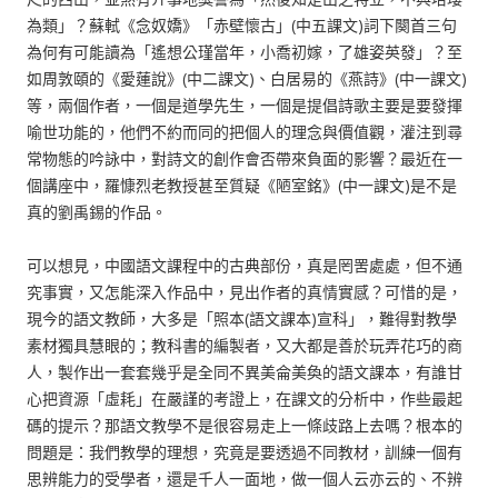
為類」？蘇軾《念奴嬌》「赤壁懷古」(中五課文)詞下闋首三句
為何有可能讀為「遙想公瑾當年，小喬初嫁，了雄姿英發」？至
如周敦頤的《愛蓮說》(中二課文)、白居易的《燕詩》(中一課文)
等，兩個作者，一個是道學先生，一個是提倡詩歌主要是要發揮
喻世功能的，他們不約而同的把個人的理念與價值觀，灌注到尋
常物態的吟詠中，對詩文的創作會否帶來負面的影響？最近在一
個講座中，羅慷烈老教授甚至質疑《陋室銘》(中一課文)是不是
真的劉禹錫的作品。
可以想見，中國語文課程中的古典部份，真是罔罟處處，但不通
究事實，又怎能深入作品中，見出作者的真情實感？可惜的是，
現今的語文教師，大多是「照本(語文課本)宣科」，難得對教學
素材獨具慧眼的；教科書的編製者，又大都是善於玩弄花巧的商
人，製作出一套套幾乎是全同不異美侖美奐的語文課本，有誰甘
心把資源「虛耗」在嚴謹的考證上，在課文的分析中，作些最起
碼的提示？那語文教學不是很容易走上一條歧路上去嗎？根本的
問題是：我們教學的理想，究竟是要透過不同教材，訓練一個有
思辨能力的受學者，還是千人一面地，做一個人云亦云的、不辨