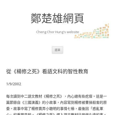
鄭楚雄網頁
Cheng Chor Hung's website
跳至內容區
選單
從《楊修之死》看語文科的智性教育
1/9/2002
每次讀到中二語文教材《楊修之死》，內心總有些疙瘩。這是一
篇節錄自《三國演義》的小故事，內容寫到楊修被曹操殺害的原
委。故事中寫了楊修賣弄小聰明的事情七樁，最後因「惑亂軍
心」的重罪見殺。《楊修之死》選入語文教材已是很久遠的事。