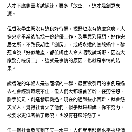
人才不應側重考試操練，要多「放空」，這才是創意泉
源。
但香港學生既沒有這良好待遇，視野也沒有這麼寬廣，大
多只求畢業後能找一份薪優工作，及早買到磚頭，好作安
居之所，不致長期住「劏房」，或成永遠的無殼蝸牛。黎
冠峰說「好似地產，都係綁住人令人唔敢試新嘢，因為大
家驚冇咗份工」，這就是事情的原因，也就是事情的結
果。
說香港的年輕人是被寵壞的一群，最喜歡引用的事例是過
去社會經濟環境不佳，但人們大都埋首苦幹，任勞任怨，
胼手胝足，創造發展機遇。現在的遇到些小困難，就會怨
天尤人，覺得社會欠了他們，似乎就是想說，你不努力，
被要求更低者搶了飯碗，也沒有甚麼好怨了。
但一個社會發展到了某一水平，人們就用那個水平來評價