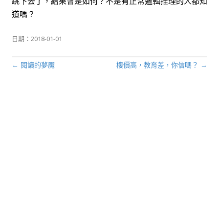
跳下去了，結果會是如何？不是有正常邏輯推理的人都知
道嗎？
日期：
2018-01-01
←
閱讀的夢魘
樓價高，教育差，你信嗎？
→
文章導航列