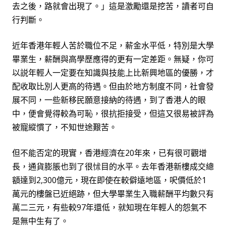
去之後，路就會出現了。」這是激勵還是挖苦，讀者可自
行判斷。
近年香港年輕人苦於職位不足，薪金水平低，特別是大學
畢業生，薪酬與高學歷應得的更有一定差距。無疑，你可
以説年輕人一定要在知識與技能上比新興地區的優勝，才
配收取比別人更高的待遇。但由於地方制度不同，社會發
展不同，一些新移民願意接納的待遇，到了香港人的眼
中，便會覺得較為可恥，很抗拒接受，但這又很易被評為
被寵縱慣了，不知世途艱苦。
但不能否定的現實，香港經濟在20年來，已有很可觀增
長，通貨膨脹也到了很怵目的水平。去年香港新樓成交總
額達到2,300億元，現在即使在較僻遠地區，呎價低於1
萬元的樓盤已近絕跡，但大學畢業生入職薪酬平均數只有
萬二三元，有些較97年還低，就知現在年輕人的怨氣不
是無中生有了。