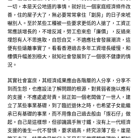
一切，本是天公地道的事情。就好比一個家庭經濟條件改
善，住的屋子大了，無必要常常拿住「劏房」的日子來唬
嚇別人。至於某些工種被一些要求更低的人搶了，工資正
常應該增長的，不增反減，勞工愈來愈「廉價」，反過來
埋怨有人不思進取，自怨自艾，不適應社會發展潮流，這
便有些遠離事實了。看看香港過去多年工資增長緩慢，和
樓價升幅差別極大，就知社會發展到了一個很不健康的情
況。
其實社會富庶，其經濟成果應由各階層的人分享，分享不
到而生怨，也應設法了解問題的根源，對貧弱者施以應有
的支援，不應處處苛責。就正如一個老闆做了一世人，建
立了某些事業基礎，到了臨近退休之時，也希望子女能繼
承已有基礎的事業，而不用像自己過去般由「揼石仔」做
起。自己是這樣想，但卻譏諷手無寸鐵，沒有上一代經濟
支援的後生一代不發憤，要求過高，終究涼薄了些。崖是