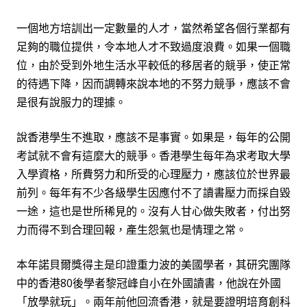
一個地方培訓出一定數量的人才，當然希望各個行業都有
足夠的職位提供，令本地人才不致過度浪費。如果一個職
位，由於受到外地生活水平較低的移居者的競爭，使正常
的待遇下降，因而調轉來說本地的不努力競爭，應該不會
是很有說服力的理據。
說香港學生不進取，應該不是事實。如果是，每年的公開
考試就不會有這麼大的競爭。香港學生每年為求考取大學
入學資格，所費努力和所受的心理壓力，應該位於世界最
前列。每年有不少各級學生因應付不了讀書壓力而採自毀
一途，這也是世所稀見的。沒有人甘心做失敗者，付出努
力而得不到合理回報，產生怨氣也是情理之常。
本年諾貝爾獎得主是印證重力波的美國學者，其研究團隊
中的香港80後學者黎冠峰自小在外國讀書，他說在外國
「放學就玩」。兩年前他回流香港，就是要證明培育創科