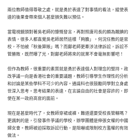
兩位教師值得尊敬之處，就是勇於表達了對事情的看法，縱使表
達的後果會帶來個人甚麼損失難以預估。
當電視鏡頭對著吳老師的慷慨發言，再對照唐司長的頗為靦腆的
表情，很多人都直覺吳老師居然這樣「夠膽」，何況任教的是官
校，不怕被「秋後算賬」嗎？而鄺老師更牽涉法律訴訟，訴訟不
管勝敗，既然曝了光，對鄺老師將來的就業不會毫無影響吧！
但作為教師，很重要的素質就是勇於表達個人對理念的堅持。政
改爭議一向是香港社會的重要議題，教師引導學生作理性的分析
和討論是某些學科不可少的內容。通識科也很鼓勵同學對立身處
世深入思考。思考結果的表達，在言論自由的社會是容許的，即
使在某一政府高官的面前。
現在是甚麼時代了，女教師穿裙或褲，難道還要受校長管轄嗎？
更諷刺的是，引發事件爭議的學校，辦學團體是伸張女權的中國
婦女會。教師被迫採取訴訟行動，是阻嚇或限制校方濫權的有效
做法。