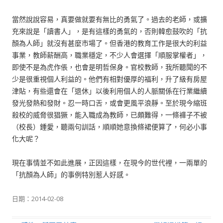
當然說說容易，真要做就要有無比的勇氣了。過去的老師，或擴
充來說是「讀書人」，是有這樣的勇氣的，否則韓愈鼓吹的「抗
顏為人師」就沒有甚麼市場了。但香港的教育工作是很大的利益
事業，教師薪酬高，職業穩定，不少人會選擇「順服掌權者」，
即使不是為虎作倀，也會是明哲保身。官校教師，我所聽聞的不
少是很重視個人利益的。他們有相對優厚的福利，升了級有房屋
津貼，有些還會在「退休」以後利用個人的人脈關係在行業繼續
發光發熱和發財。忍一時口舌，或會更風平浪靜。至於現今縮班
殺校的威脅很猖獗，能入職成為教師，已頗難得，一條褲子不被
（校長）鍾愛，聽兩句訓話，順順她意換條裙便算了，何必小事
化大呢？
現在事情並不如此進展，正因這樣，在現今的世代裡，一兩單的
「抗顏為人師」的事例特別惹人好感。
日期：
2014-02-08