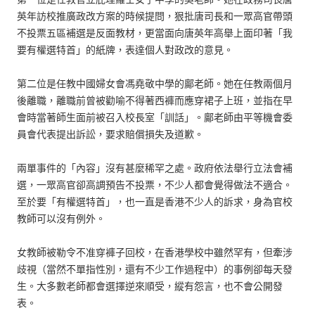
英年訪校推廣政改方案的時候提問，狠批唐司長和一眾高官帶頭
不投票五區補選是反面教材，更當面向唐英年高舉上面印著「我
要有權選特首」的紙牌，表達個人對政改的意見。
第二位是任教中國婦女會馮堯敬中學的鄺老師。她在任教兩個月
後離職，離職前曾被勸喻不得著西褲而應穿裙子上班，並指在早
會時當著師生面前被召入校長室「訓話」。鄺老師由平等機會委
員會代表提出訴訟，要求賠償損失及道歉。
兩單事件的「內容」沒有甚麼稀罕之處。政府依法舉行立法會補
選，一眾高官卻高調預告不投票，不少人都會覺得做法不適合。
至於要「有權選特首」，也一直是香港不少人的訴求，身為官校
教師可以沒有例外。
女教師被勒令不准穿褲子回校，在香港學校中雖然罕有，但牽涉
歧視（當然不單指性別，還有不少工作過程中）的事例卻每天發
生。大多數老師都會選擇逆來順受，縱有怨言，也不會公開發
表。