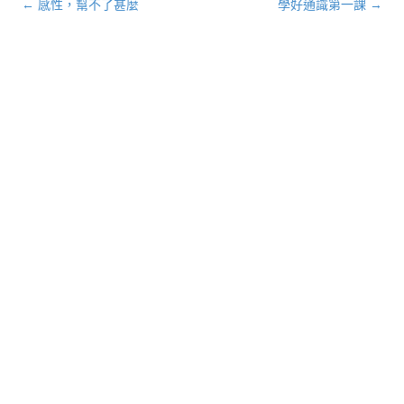
←
感性，幫不了甚麼
學好通識第一課
→
文章導航列