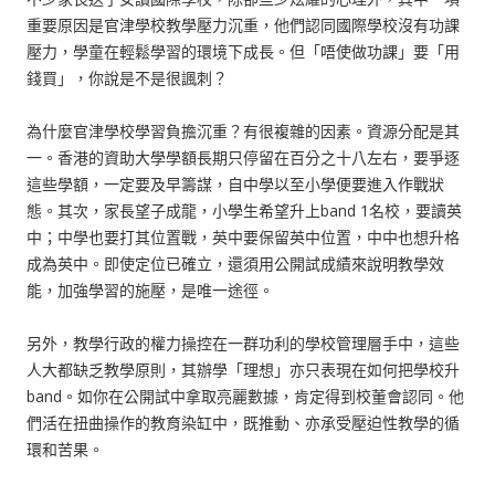
重要原因是官津學校教學壓力沉重，他們認同國際學校沒有功課
壓力，學童在輕鬆學習的環境下成長。但「唔使做功課」要「用
錢買」，你說是不是很諷刺？
為什麼官津學校學習負擔沉重？有很複雜的因素。資源分配是其
一。香港的資助大學學額長期只停留在百分之十八左右，要爭逐
這些學額，一定要及早籌謀，自中學以至小學便要進入作戰狀
態。其次，家長望子成龍，小學生希望升上band 1名校，要讀英
中；中學也要打其位置戰，英中要保留英中位置，中中也想升格
成為英中。即使定位已確立，還須用公開試成績來說明教學效
能，加強學習的施壓，是唯一途徑。
另外，教學行政的權力操控在一群功利的學校管理層手中，這些
人大都缺乏教學原則，其辦學「理想」亦只表現在如何把學校升
band。如你在公開試中拿取亮麗數據，肯定得到校董會認同。他
們活在扭曲操作的教育染缸中，既推動、亦承受壓迫性教學的循
環和苦果。