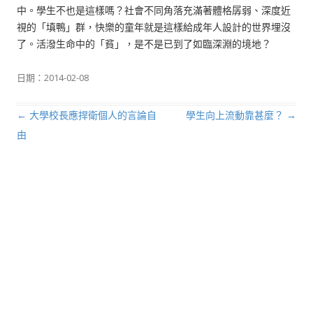
中。學生不也是這樣嗎？社會不同角落充滿著體格孱弱、深度近
視的「填鴨」群，快樂的童年就是這樣給成年人設計的世界埋沒
了。活潑生命中的「貧」，是不是已到了如臨深淵的境地？
日期：
2014-02-08
←
大學校長應捍衛個人的言論自
學生向上流動靠甚麼？
→
文章導航列
由