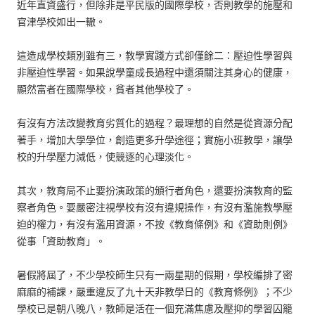
近年直資盛行，但除非是平民版的國際學校，否則教學的施壓和
官津學校如出一轍。
這造成學校類別雖有三，教學實踐方式卻僅餘二：壓迫性學習與
非壓迫性學習。如果說學童成長過程中還須關注其身心的健康，
顯然富者在國際學校，貧者其他學校了。
有沒有方法改變教育劣質化的過程？最理想的自然是從資源分配
著手，增加大學學位，創造更多升學途徑；實施小班教學，讓學
校的升學壓力減低，使競逐的心理淡化。
其次，教育局不止要扮演政策的頒行者角色，還要扮演教育的監
察者角色。要嚴密注視學校有沒有違規操作，有沒有濫施教學壓
迫的權力，有沒有濫用資源，不按《教育條例》和《資助則例》
從事「資助教育」。
暑假將屆了，不少學校師生只有一兩星期的假期，學校編排了密
麻麻的補課，嚴重違反了九十天非教學日的《教育條例》；不少
學校已是朝八晚八，教師是活在一個充滿焦慮及壓抑的學習囚籠