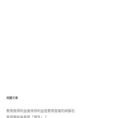
相關文章
教育既得利益者保持利益是教育發展的絆腳石
直資學校有甚麼「理念」？