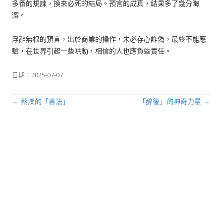
多番的規諫，換來必死的結局。預言的成真，結果多了幾分晦
澀。
浮辭無根的預言，出於商業的操作，未必存心詐偽，最終不能應
驗，在世界引起一些哄動，相信的人也應負些責任。
日期：
2025-07-07
←
蔡瀾的「書法」
「醉後」的神奇力量
→
文章導航列