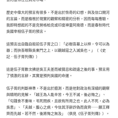
歷史中偉大的預言有很多，不是出於恢奇的幻想，與及信口開河
的言論，而是植根於現實的觀察和精密的分析，因而每每應驗。
我即時想起的不是克勞格柏克或印度神童阿南德，而是春秋時代
吳國宰相伍子胥的預言。
這預言出自臨自殺前伍子胥之口：「必樹吾墓上以梓，令可以為
器；而抉吾眼縣吳東門之上，以觀越寇之入滅吳也。」（《史
記．伍子胥列傳》）
這是伍子胥數次拂逆吳王夫差而被猜忌和疏遠之後的事。預言用
了憤激的言辭，其實是預判吳國的命運。
伍子胥的判斷神準，不是出於臆測，而是他對政治有深細的觀察
與精明的見解。「越王為人能辛苦，今王不滅，後必悔之」、
「句踐食不重味，弔死問疾，且欲有所用之也。此人不死，必為
吳患」、「夫越，腹心之病，今信其浮辭詐偽而貪齊⋯⋯願王釋
齊而先越。若不然，後將悔之無及」（俱見《伍子胥列傳》）。