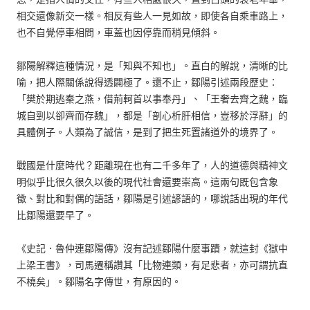
相交還像新交一樣。相反有些人一見如故，即使各自乘車路上，
也不自覺停車相問，車蓋也因停靠而稍見傾斜。
鄒陽解釋這種情況，是「知與不知也」。直白的解說，清晰的比
喻，把人際關係說得透闢極了。還不止，鄒陽引述兩段歷史：
「樊於期逃秦之燕，借荊軻首以事奉丹」、「王奢去齊之魏，臨
城自剄以卻齊而存魏」，都是「剖心析肝相信，豈移於浮辭」的
具體例子。人類為了誠信，是到了把生死置諸道外的境界了。
戰國是什麼時代？距離現在也有二千多年了，人的道德與精神文
明似乎比很久很久以後的現代社會還要崇高。這兩句既包含象
徵、對比和對偶的語話，鄒陽是引述諺語的，哪說話出現的年代
比鄒陽還要早了。
《史記．魯仲連鄒陽傳》沒有記述鄒陽什麼事蹟，就這封《獄中
上梁王書》，司馬遷稱讚其「比物連類，有足悲者，亦可謂抗直
不橈矣」。鄒陽名字傳世，有原因的。