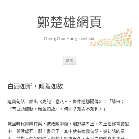
鄭楚雄網頁
Cheng Chor Hung's website
跳至內容區
選單
白頭如新，傾蓋如故
這兩句話，語出《史記．卷八三．魯仲連鄒陽傳》：「諺曰：
『有白頭如新，傾蓋如故』。何則？知與不知也。」
戰國時代鄒陽在梁，被政敵中傷，觸怒梁孝王。孝王把鄒置諸獄
中，等候處死。鄒上書梁王，其中就有這幾句話。幾句話的意
思，是指人情的交往，有些人相處很久，直到白頭的衰老年華，