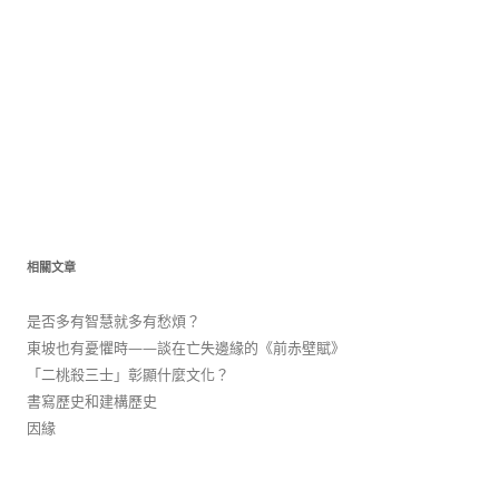
相關文章
是否多有智慧就多有愁煩？
東坡也有憂懼時——談在亡失邊緣的《前赤壁賦》
「二桃殺三士」彰顯什麼文化？
書寫歷史和建構歷史
因緣