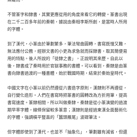
不管篆字和隸書，其實更應從用的角度來看它的轉變。篆書出現
在二千二百多年前的秦朝，據說由秦相李斯所創，是當時人所用
的字體。
到了漢代，小篆由於筆劃繁多，筆法彎曲圓轉，書寫既慢又難，
無法應付公務，經辦文書的小吏為求急就而採隸書，取其簡便易
用的特點。後人所說的「徒隸之書」，正說明其來歷。自此以
後，隸書成了秦時用於官獄事務的書體。可以看到，秦隸是由篆
書向隸書過渡的一種書體，始於戰國時期，結束於秦始皇時代。
中國文字在小篆以前仍然遵從六書造字原則，漢隸則不再遵從，
自行變化造形。人們在書寫時把篆書的圓轉改為方折用筆，提高
書寫速度。篆隸相間，所以叫做秦隸。秦隸是從小篆演變的過渡
期早率字體，線條保留較多篆意；漢隸則是經過東漢全面藝術化
的字體，強調橫平豎直的「蠶頭雁尾」波磔筆法。
但字體即使到了漢代，也並不「抽象化」，筆劃雖有減省，但還