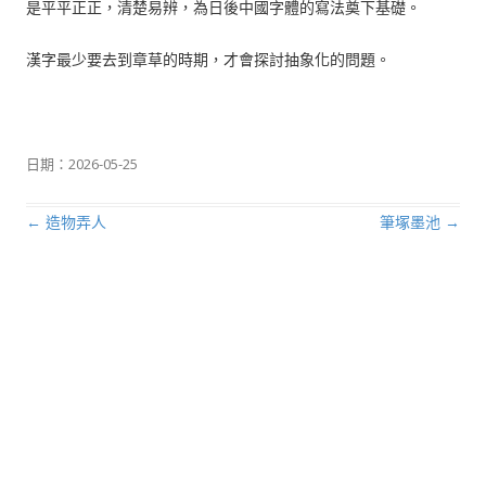
是平平正正，清楚易辨，為日後中國字體的寫法奠下基礎。
漢字最少要去到章草的時期，才會探討抽象化的問題。
日期：
2026-05-25
←
造物弄人
筆塚墨池
→
文章導航列