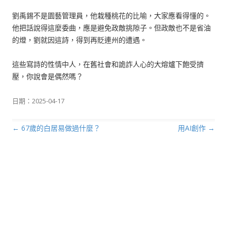
劉禹錫不是園藝管理員，他栽種桃花的比喻，大家應看得懂的。
他把話說得這麼委曲，應是避免政敵挑隙子。但政敵也不是省油
的燈，劉就因這詩，得到再貶連州的遭遇。
這些寫詩的性情中人，在舊社會和詭詐人心的大熔爐下飽受擠
壓，你說會是偶然嗎？
日期：
2025-04-17
←
67歲的白居易做過什麼？
用AI創作
→
文章導航列