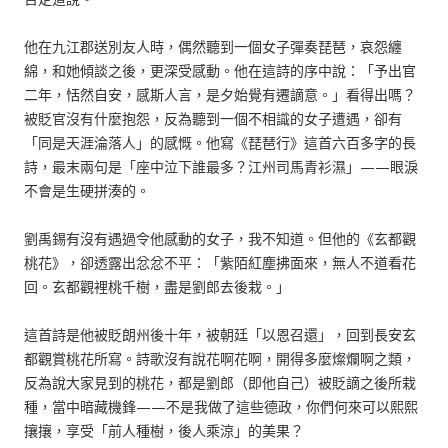
他在九江郡送別友人時，偶然聽到一個女子彈奏琵琶，哀怨纏
綿，和她傾談之後，更深受感動。他在這詩的序中說：「予出官
二年，恬然自安，感斯人言，是夕始覺有遷謫意。」看得出嗎？
被貶官沒有什麼抱怨，反為聽到一個不相識的女子遭遇，卻有
「同是天涯淪落人」的感慨。他寫《琵琶行》這首六百多字的長
詩，最末兩句是「座中泣下誰最多？江州司馬青衫濕」——眼淚
不會是生硬拼湊的。
劉禹錫有沒有遇過令他感動的女子，我不知道。但他的《玄都觀
桃花》，卻透露出忿忿不平：「紫陌紅塵拂面來，無人不道看花
回。玄都觀裡桃千樹，盡是劉郎去後栽。」
這首詩是他被貶朗州後十年，被朝廷「以恩召還」，回到長安玄
都觀賞桃花所寫。詩歌沒有說花啊花啊，開得多麼燦爛啊之類，
反為說大家見到的桃花，都是劉郎（即他自己）被貶謫之後所栽
種，當中暗藏機鋒——不是我做了這些德政，你們何來可以熙熙
攘攘，享受「前人種樹，後人乘涼」的美果？