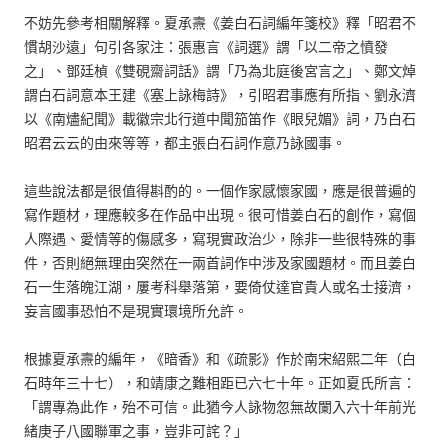
不妨先參考相關解釋。夏承燾《姜白石詞編年箋校》釋「昭君不
慣胡沙遠」句引各家注：張惠言《詞選》謂「以二帝之憤發
之」、鄧廷楨《雙硯齋詞話》謂「乃為北庭後宮言之」、鄭文焯
謂白石詞意本王建《塞上詠梅詩》，引昭君事應有所指、劉永濟
以《南燼紀聞》載徽宗北行道中聞笳笛作《眼兒媚》詞，乃白石
昭君云云的由來等等，都主張白石詞作意乃詠國事。
這些說法都是很值得斟酌的。一個作家感懷家國，應是很普遍的
寫作題材，理應較多在作品中出現。很可惜姜白石的創作，寫個
人際遇、愛情等的傷感多，寫現實政治少，除非一些很特殊的事
件，否則絕無理由突然在一兩首詞作中涉及家國題材。而且姜白
石一生落魄江湖，屢考科舉落第，要倚仗達官貴人或名士接濟，
妄言國事恐怕不是現實環境所允許。
根據夏承燾的編年，《暗香》和《疏影》作於南宋紹熙二年（白
石時年三十七），和靖康之難相距已六七十年。正如夏氏所言：
「謂專為此作，殆不可信。此猶今人詠物忽無故闌入六十年前光
緒庚子八國聯軍之事，豈非可詫？」