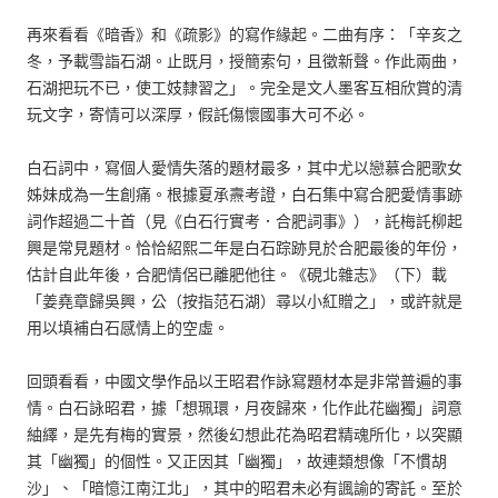
再來看看《暗香》和《疏影》的寫作緣起。二曲有序：「辛亥之
冬，予載雪詣石湖。止既月，授簡索句，且徵新聲。作此兩曲，
石湖把玩不已，使工妓隸習之」。完全是文人墨客互相欣賞的清
玩文字，寄情可以深厚，假託傷懷國事大可不必。
白石詞中，寫個人愛情失落的題材最多，其中尤以戀慕合肥歌女
姊妹成為一生創痛。根據夏承燾考證，白石集中寫合肥愛情事跡
詞作超過二十首（見《白石行實考．合肥詞事》），託梅託柳起
興是常見題材。恰恰紹熙二年是白石踪跡見於合肥最後的年份，
估計自此年後，合肥情侶已離肥他往。《硯北雜志》（下）載
「姜堯章歸吳興，公（按指范石湖）尋以小紅贈之」，或許就是
用以填補白石感情上的空虛。
回頭看看，中國文學作品以王昭君作詠寫題材本是非常普遍的事
情。白石詠昭君，據「想珮環，月夜歸來，化作此花幽獨」詞意
紬繹，是先有梅的實景，然後幻想此花為昭君精魂所化，以突顯
其「幽獨」的個性。又正因其「幽獨」，故連類想像「不慣胡
沙」、「暗憶江南江北」，其中的昭君未必有諷諭的寄託。至於