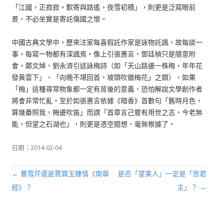
「江國，正寂寂。歎寄與路遙，夜雪初積」，則更是泛寫眼前
景，不必坐實是寄託傷國之懷。
中國古典文學中，歷來注家每喜假託作家是詠物託諷，故每談一
事，每寫一物都有深諷焉。像上引張惠言、鄧廷楨只是隨意附
會，鄭文焯、劉永濟引述詠梅詩（如「天山路邊一株梅，年年花
發黃雲下」、「向晚不堪回首，坡頭吹徹梅花」之類），如果
「梅」這種尋常物象都一定有背後的意義，恐怕解說文學創作者
將會非常忙亂。至於如張惠言依據《暗香》首數句「舊時月色，
算幾番照我，梅邊吹笛」而謂「首章言己嘗有用世之志，今老無
能，但望之石湖也」，則更是憑空臆想，毫無根據了。
日期：
2014-02-04
←
曹雪芹還是賈寶玉鍾情《南華
是否「望美人」一定是「思君
文章導航列
經》？
主」？
→