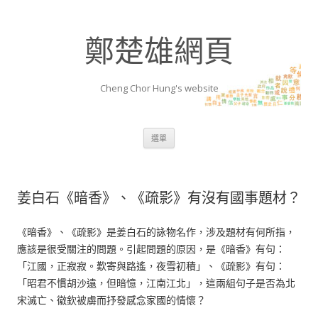
鄭楚雄網頁
Cheng Chor Hung's website
跳至內容區
選單
姜白石《暗香》、《疏影》有沒有國事題材？
《暗香》、《疏影》是姜白石的詠物名作，涉及題材有何所指，
應該是很受關注的問題。引起問題的原因，是《暗香》有句：
「江國，正寂寂。歎寄與路遙，夜雪初積」、《疏影》有句：
「昭君不慣胡沙遠，但暗憶，江南江北」，這兩組句子是否為北
宋滅亡、徽欽被虜而抒發感念家國的情懷？