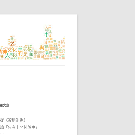
關文章
提《資助則例》
讀「只有十間純英中」
尖