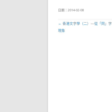
日期：
2014-02-08
←
香港文字學（二）—從「冏」字
文章導航列
現象