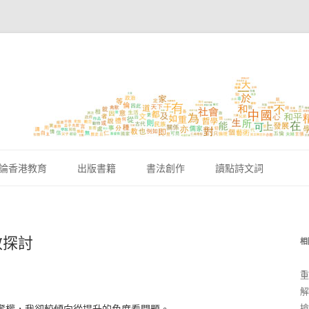
跳至內容區
論香港教育
出版書籍
書法創作
讀點詩文詞
效探討
相
重
解
搶
奪權，我卻較傾向從提升的角度看問題。