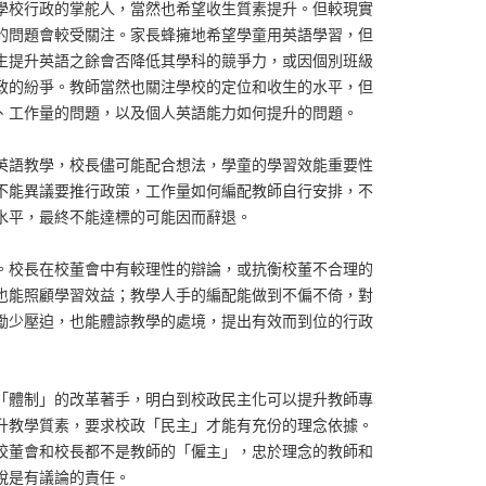
學校行政的掌舵人，當然也希望收生質素提升。但較現實
的問題會較受關注。家長蜂擁地希望學童用英語學習，但
生提升英語之餘會否降低其學科的競爭力，或因個別班級
政的紛爭。教師當然也關注學校的定位和收生的水平，但
、工作量的問題，以及個人英語能力如何提升的問題。
英語教學，校長儘可能配合想法，學童的學習效能重要性
不能異議要推行政策，工作量如何編配教師自行安排，不
水平，最終不能達標的可能因而辭退。
。校長在校董會中有較理性的辯論，或抗衡校董不合理的
也能照顧學習效益；教學人手的編配能做到不偏不倚，對
勵少壓迫，也能體諒教學的處境，提出有效而到位的行政
「體制」的改革著手，明白到校政民主化可以提升教師專
升教學質素，要求校政「民主」才能有充份的理念依據。
校董會和校長都不是教師的「僱主」，忠於理念的教師和
說是有議論的責任。