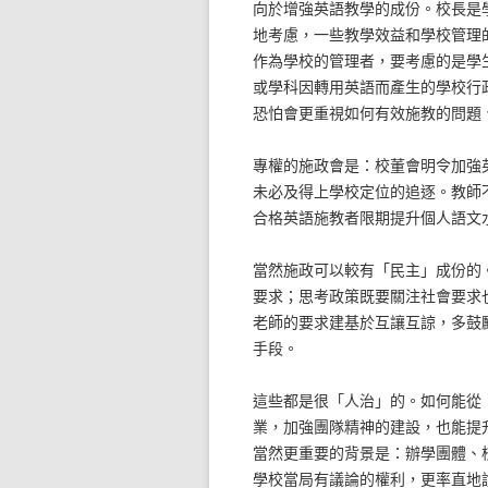
向於增強英語教學的成份。校長是
地考慮，一些教學效益和學校管理
作為學校的管理者，要考慮的是學
或學科因轉用英語而產生的學校行
恐怕會更重視如何有效施教的問題
專權的施政會是：校董會明令加強
未必及得上學校定位的追逐。教師
合格英語施教者限期提升個人語文
當然施政可以較有「民主」成份的
要求；思考政策既要關注社會要求
老師的要求建基於互讓互諒，多鼓
手段。
這些都是很「人治」的。如何能從
業，加強團隊精神的建設，也能提
當然更重要的背景是：辦學團體、
學校當局有議論的權利，更率直地