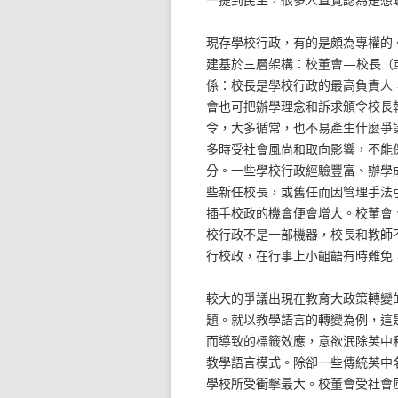
現存學校行政，有的是頗為專權的
建基於三層架構：校董會—校長（
係：校長是學校行政的最高負責人
會也可把辦學理念和訴求頒令校長
令，大多循常，也不易產生什麼爭
多時受社會風尚和取向影響，不能
分。一些學校行政經驗豐富、辦學
些新任校長，或舊任而因管理手法
插手校政的機會便會增大。校董會
校行政不是一部機器，校長和教師
行校政，在行事上小齟齬有時難免
較大的爭議出現在教育大政策轉變
題。就以教學語言的轉變為例，這
而導致的標籤效應，意欲泯除英中
教學語言模式。除卻一些傳統英中
學校所受衝擊最大。校董會受社會