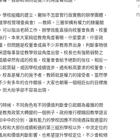
「
內
。學校組織的建立，撇除不怎麼管行政實務的辦學團體，
或學校管理委員會）—教師。三層架構有權力的隸屬關
，可以指派老師工作，辦學效能直接向校董會負責。校董
執行。本來大家純從教育角度著眼，什麼要求，什麼政
議。但問題是校董會成員不少非教育界出身，判斷事物很
保證每事皆從教學效益角度出發。校長也有強勢弱勢之
成績卓然有成的校長，校董會會給予絕對的信任。相反一
引起質疑，或因學校成績退步，遇有較高要求的校董會，
、校長是權力的施予者，教師就是權力的接受者。當然學
不少有多年的合作關係，大家也朝著一個相近似的目標推
，但大紛爭卻不容易出現。
的時候，不同角色有不同價值判斷會引起頗為複雜的問
是教育政策大轉變的一個例子。政府推行模糊因教學語言
和中中的分別，讓有能力的學校因應不同境遇採取適當的
名校和大部份成績較遜的第三組別學校以外，中流定位的
風尚和價值判斷影響，也希望提升學校定位，不少會較傾