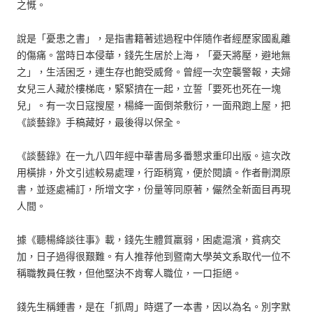
之慨。
說是「憂患之書」，是指書籍著述過程中伴隨作者經歷家國亂離
的傷痛。當時日本侵華，錢先生居於上海，「憂天將壓，避地無
之」，生活困乏，連生存也飽受威脅。曾經一次空襲警報，夫婦
女兒三人藏於樓梯底，緊緊擠在一起，立誓「要死也死在一塊
兒」。有一次日寇搜屋，楊絳一面倒茶敷衍，一面飛跑上屋，把
《談藝錄》手稿藏好，最後得以保全。
《談藝錄》在一九八四年經中華書局多番懇求重印出版。這次改
用橫排，外文引述較易處理，行距稍寬，便於閱讀。作者刪潤原
書，並逐處補訂，所增文字，份量等同原著，儼然全新面目再現
人間。
據《聽楊絳談往事》載，錢先生體質羸弱，困處滬濱，貧病交
加，日子過得很艱難。有人推荐他到暨南大學英文系取代一位不
稱職教員任教，但他堅決不肯奪人職位，一口拒絕。
錢先生稱鍾書，是在「抓周」時選了一本書，因以為名。別字默