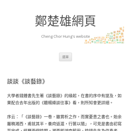
鄭楚雄網頁
Cheng Chor Hung's website
跳至內容區
選單
談談《談藝錄》
大學者錢鍾書先生著《談藝錄》的緣起，在書的序中有提及，如
果配合去年出版的《聽楊絳談往事》看，則所知會更詳細。
序云：「《談藝錄》一卷，雖賞析之作，而實憂患之書也。始余
屬稿湘西，甫就其半，養疴返滬，行篋以隨」，可見是書由初寫
至完成，經歷兩個時期。湘西即湖南藍田，時錢先生為侍奉老