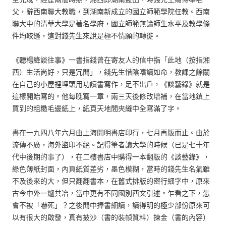
父，辭西南聯大教職，到湖南新成立的國立師範學院任教。西南
聯大中的清華大學是著名學府，國立師範無論師生水平及教學條
件均較遜，這對錢先生來說是極不情願的轉徙。
《聽楊絳談往事》一書指錢曾在寄友人的信中指「此地（按指湘
西）生活尚好，只是冗閒」，錢先生惜陰嗜讀如命，教課之餘關
在自己的小屋裡埋頭用功讀書寫作，足不出戶，《談藝錄》就是
這樣開始寫的。他每晚寫一章，兩三天後修改增補，在當地鎮上
買到的粗糙毛邊紙上，紙頁天地間夾縫中全寫滿了字。
書在一九四八年六月由上海開明書店印行，七月再版而止。由於
流傳不廣，海外盜印不絕。記得筆者讀大學的時候（已是七十年
代中後期的事了），在二樓書店中購得一本翻版的《談藝錄》，
綠色薄紙封面，內頁紙質差劣，墨色模糊，當時的錢先生名氣雖
不及後來的大，但只翻翻書本，在舊式排版的密行細字中，原來
古今中外一爐共冶，當中更有不同國別西文引述。乍看之下，怎
會不被「嚇死」？之後閒中捧書細讀，讀得明的極少部份原來可
以有很大的啟發，真有披沙（書的裝幀質料）揀金（書的內容）