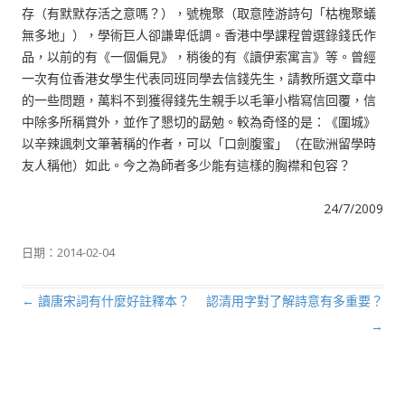
存（有默默存活之意嗎？），號槐聚（取意陸游詩句「枯槐聚蟻
無多地」），學術巨人卻謙卑低調。香港中學課程曾選錄錢氏作
品，以前的有《一個偏見》，稍後的有《讀伊索寓言》等。曾經
一次有位香港女學生代表同班同學去信錢先生，請教所選文章中
的一些問題，萬料不到獲得錢先生親手以毛筆小楷寫信回覆，信
中除多所稱賞外，並作了懇切的勗勉。較為奇怪的是：《圍城》
以辛辣諷刺文筆著稱的作者，可以「口劍腹蜜」（在歐洲留學時
友人稱他）如此。今之為師者多少能有這樣的胸襟和包容？
24/7/2009
日期：
2014-02-04
←
讀唐宋詞有什麼好註釋本？
認清用字對了解詩意有多重要？
文章導航列
→