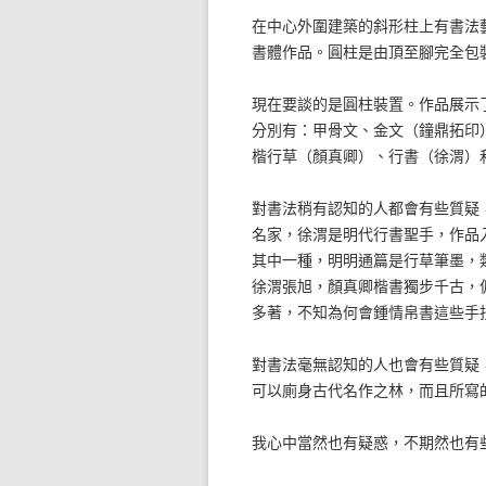
在中心外圍建築的斜形柱上有書法
書體作品。圓柱是由頂至腳完全包
現在要談的是圓柱裝置。作品展示
分別有：甲骨文、金文（鐘鼎拓印
楷行草（顏真卿）、行書（徐渭）
對書法稍有認知的人都會有些質疑
名家，徐渭是明代行書聖手，作品
其中一種，明明通篇是行草筆墨，
徐渭張旭，顏真卿楷書獨步千古，
多著，不知為何會鍾情帛書這些手
對書法毫無認知的人也會有些質疑
可以廁身古代名作之林，而且所寫
我心中當然也有疑惑，不期然也有