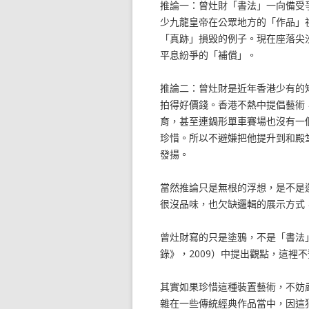
推論一：曾灶財「書法」一向備受
少九龍皇帝在公眾地方的「作品」
「真跡」損毁的例子。現在座落尖
平息紛爭的「補償」。
推論二：曾灶財是近年香港少有的
拍得好價錢。香港不熱中提倡藝術
育，甚至連鍋形單車賽場也沒有一
珍惜。所以不避嫌把他提升到和殿
發揚。
當然推論只是無根的浮想，是不是
很沒品味，也欠缺邏輯的展示方式
曾灶財寫的只是塗鴉，不是「書法
錄》，2009）中提出觀點，這裡
其實如果珍惜這種裝置藝術，不妨
雜在一些傳統經典作品當中，因這