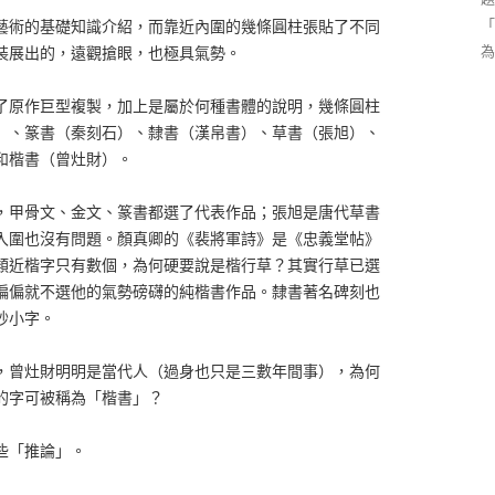
「
藝術的基礎知識介紹，而靠近內圍的幾條圓柱張貼了不同
為
裝展出的，遠觀搶眼，也極具氣勢。
了原作巨型複製，加上是屬於何種書體的說明，幾條圓柱
）、篆書（秦刻石）、隸書（漢帛書）、草書（張旭）、
和楷書（曾灶財）。
，甲骨文、金文、篆書都選了代表作品；張旭是唐代草書
入圍也沒有問題。顏真卿的《裴將軍詩》是《忠義堂帖》
類近楷字只有數個，為何硬要說是楷行草？其實行草已選
偏偏就不選他的氣勢磅礴的純楷書作品。隸書著名碑刻也
抄小字。
，曾灶財明明是當代人（過身也只是三數年間事），為何
的字可被稱為「楷書」？
些「推論」。