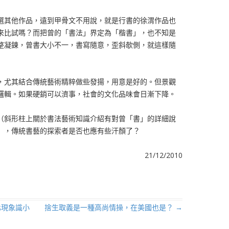
選其他作品，遠到甲骨文不用說，就是行書的徐渭作品也
來比試嗎？而把曾的「書法」界定為「楷書」，也不知是
整凝鍊，曾書大小不一，書寫隨意，歪斜欹側，就這樣隨
，尤其結合傳統藝術精粹做些發揚，用意是好的。但景觀
邏輯。如果硬銷可以濟事，社會的文化品味會日漸下降。
（斜形柱上關於書法藝術知識介紹有對曾「書」的詳細說
」，傳統書藝的探索者是否也應有些汗顏了？
21/12/2010
化現象識小
捨生取義是一種高尚情操，在美國也是？
→