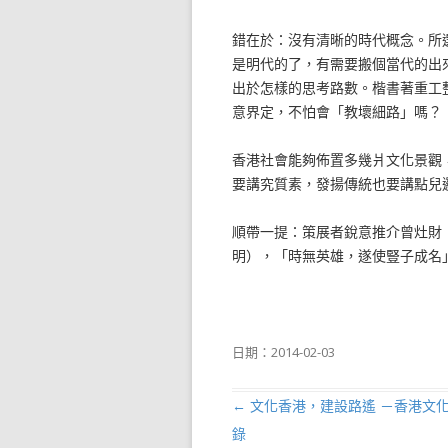
錯在於：沒有清晰的時代概念。所
是明代的了，有需要搬個當代的出
出於怎樣的思考路數。楷書著重工
意界定，不怕會「教壞細路」嗎？
香港社會能夠佈置多幾爿文化景觀
要講究質素，發揚傳統也要講點兒
順帶一提：策展者銳意推介曾灶財
明），「時無英雄，遂使豎子成名
日期：
2014-02-03
←
文化香港，建設路遙 －香港文
文章導航列
錄