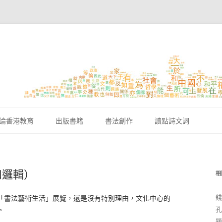
跳至內容區
論香港教育
出版書籍
書法創作
讀點詩文詞
和邏輯）
相
錢
「書法藝術生活」展覽，還是沒有特別理由，文化中心的
孔
。
題