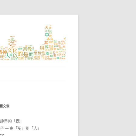
關文章
鍾書的「愧」
子 — 由「聖」到「人」
字