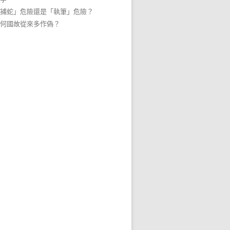
捕蛇」危險還是「執筆」危險？
何國故從來多作偽？