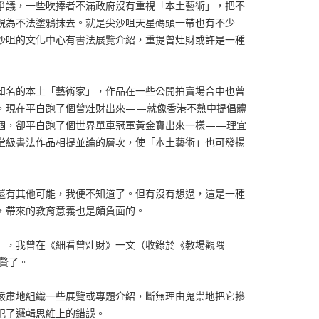
爭議，一些吹捧者不滿政府沒有重視「本土藝術」，把不
視為不法塗鴉抹去。就是尖沙咀天星碼頭一帶也有不少
沙咀的文化中心有書法展覽介紹，重提曾灶財或許是一種
知名的本土「藝術家」，作品在一些公開拍賣場合中也曾
，現在平白跑了個曾灶財出來——就像香港不熱中提倡體
個，卻平白跑了個世界單車冠軍黃金寶出來一樣——理宜
堂級書法作品相提並論的層次，使「本土藝術」也可發揚
還有其他可能，我便不知道了。但有沒有想過，這是一種
，帶來的教育意義也是頗負面的。
」，我曾在《細看曾灶財》一文（收錄於《教場觀隅
不贅了。
嚴肅地組織一些展覽或專題介紹，斷無理由鬼祟地把它摻
犯了邏輯思維上的錯誤。