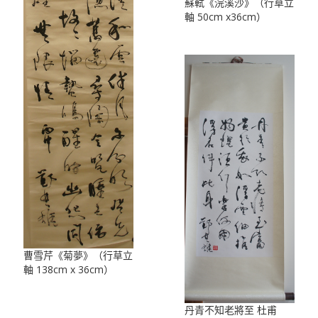
蘇軾《浣溪沙》（行草立
軸 50cm x36cm）
曹雪芹《菊夢》（行草立
軸 138cm x 36cm）
丹青不知老將至 杜甫