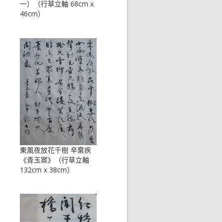
一）（行草立軸 68cm x
46cm）
東風夜放花千樹 辛棄疾
《青玉案》（行草立軸
132cm x 38cm）