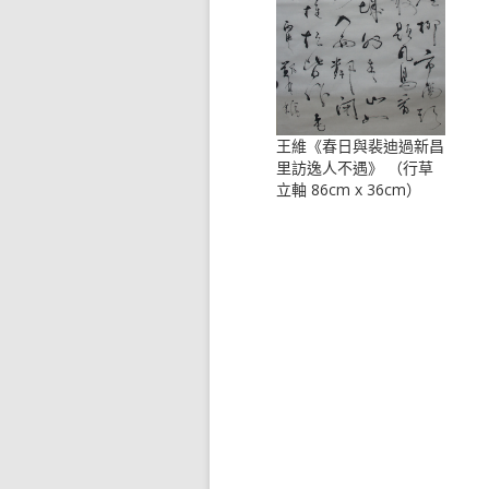
王維《春日與裴迪過新昌
里訪逸人不遇》 （行草
立軸 86cm x 36cm）