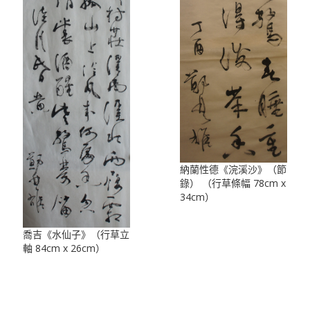
納蘭性德《浣溪沙》（節
錄） （行草條幅 78cm x
34cm）
喬吉《水仙子》（行草立
軸 84cm x 26cm）