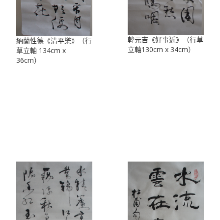
韓元吉《好事近》（行草
納蘭性德《清平樂》（行
立軸130cm x 34cm）
草立軸 134cm x
36cm）