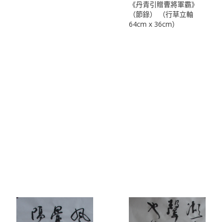
《丹青引贈曹將軍霸》
（節錄） （行草立軸
64cm x 36cm）