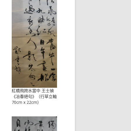
紅橋飛跨水當中 王士禎
《冶春絕句》（行草立軸
70cm x 22cm）