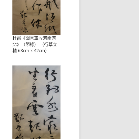
杜甫《聞官軍收河南河
北》（節錄） （行草立
軸 68cm x 42cm）