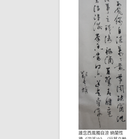
誰念西風獨自涼 納蘭性
德《浣溪沙》（行草立軸