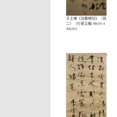
王士禎《冶春絕句》（其
二）（行草立軸 98cm x
44cm）