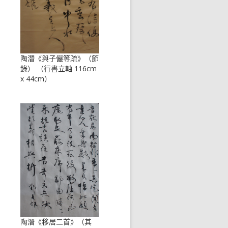
陶潛《與子儼等疏》（節
錄） （行書立軸 116cm
x 44cm）
陶潛《移居二首》（其