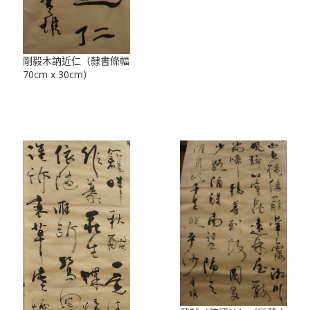
剛毅木訥近仁（隸書條幅
70cm x 30cm）